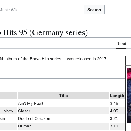
Search
 Hits 95 (Germany series)
Read
ifth album of the Bravo Hits series. It was released in 2017.
Title
Length
Ain't My Fault
3:46
 Halsey
Closer
4:05
sin
Duele el Corazon
3:21
Human
3:19