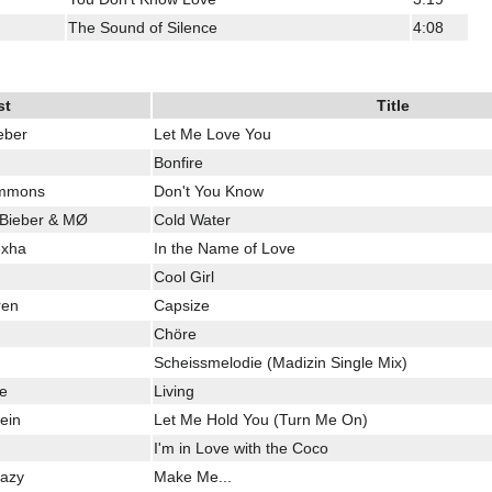
The Sound of Silence
4:08
st
Title
eber
Let Me Love You
Bonfire
ommons
Don't You Know
n Bieber & MØ
Cold Water
exha
In the Name of Love
Cool Girl
ren
Capsize
Chöre
Scheissmelodie (Madizin Single Mix)
re
Living
ein
Let Me Hold You (Turn Me On)
I'm in Love with the Coco
Eazy
Make Me...