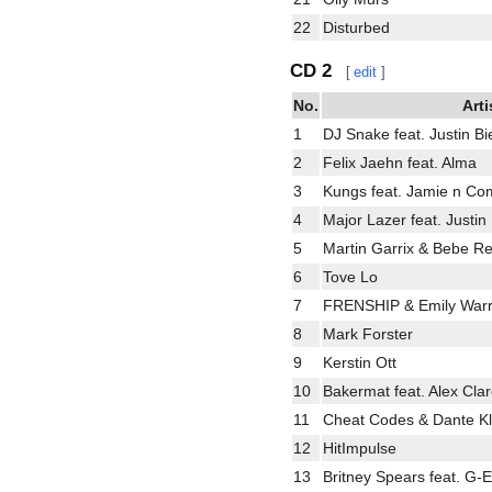
22
Disturbed
CD 2
[
edit
]
No.
Arti
1
DJ Snake feat. Justin Bi
2
Felix Jaehn feat. Alma
3
Kungs feat. Jamie n C
4
Major Lazer feat. Justi
5
Martin Garrix & Bebe R
6
Tove Lo
7
FRENSHIP & Emily War
8
Mark Forster
9
Kerstin Ott
10
Bakermat feat. Alex Cla
11
Cheat Codes & Dante Kl
12
HitImpulse
13
Britney Spears feat. G-