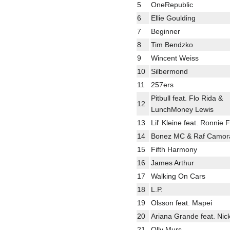
5
OneRepublic
6
Ellie Goulding
7
Beginner
8
Tim Bendzko
9
Wincent Weiss
10
Silbermond
11
257ers
Pitbull feat. Flo Rida &
12
LunchMoney Lewis
13
Lil' Kleine feat. Ronnie 
14
Bonez MC & Raf Camor
15
Fifth Harmony
16
James Arthur
17
Walking On Cars
18
L.P.
19
Olsson feat. Mapei
20
Ariana Grande feat. Nick
21
Olly Murs