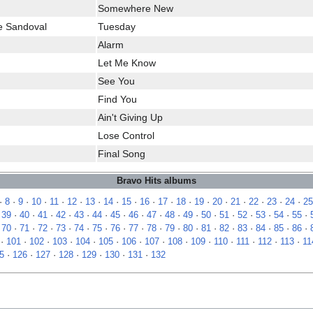
Somewhere New
le Sandoval
Tuesday
Alarm
Let Me Know
See You
Find You
Ain't Giving Up
Lose Control
Final Song
Bravo Hits albums
·
8
·
9
·
10
·
11
·
12
·
13
·
14
·
15
·
16
·
17
·
18
·
19
·
20
·
21
·
22
·
23
·
24
·
25
·
39
·
40
·
41
·
42
·
43
·
44
·
45
·
46
·
47
·
48
·
49
·
50
·
51
·
52
·
53
·
54
·
55
·
·
70
·
71
·
72
·
73
·
74
·
75
·
76
·
77
·
78
·
79
·
80
·
81
·
82
·
83
·
84
·
85
·
86
·
·
101
·
102
·
103
·
104
·
105
·
106
·
107
·
108
·
109
·
110
·
111
·
112
·
113
·
11
5
·
126
·
127
·
128
·
129
·
130
·
131
·
132