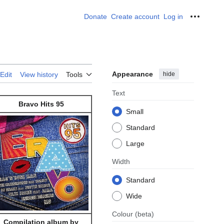
Donate
Create account
Log in
Personal
Appearance
hide
Edit
View history
Tools
Text
Bravo Hits 95
Small
Standard
Large
Width
Standard
Wide
Colour
(beta)
Compilation album by