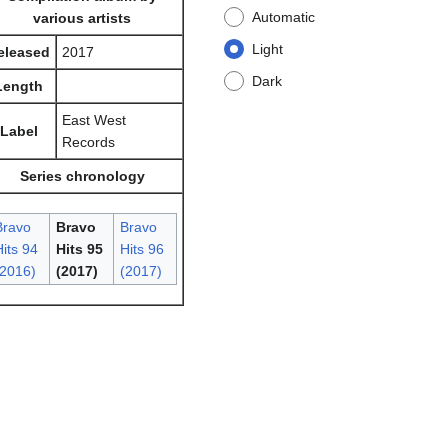
Automatic
various artists
Light
eleased
2017
Dark
Length
East West
Label
Records
Series chronology
Bravo
Bravo
Bravo
its 94
Hits 95
Hits 96
(2016)
(2017)
(2017)