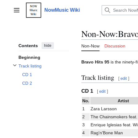
Jump
to
NowMusic Wiki
Main menu
content
Non-Now
:
Bravo
Contents
hide
Non-Now
Discussion
Beginning
Bravo Hits 95
is the ninety-f
Track listing
Toggle Track listing subsection
CD 1
Track listing
[
edit
]
CD 2
CD 1
[
edit
]
No.
Artist
1
Zara Larsson
2
The Chainsmokers feat.
3
Enrique Iglesias feat. Wi
4
Rag'n'Bone Man