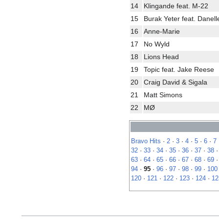
14
Klingande feat. M-22
15
Burak Yeter feat. Danel
16
Anne-Marie
17
No Wyld
18
Lions Head
19
Topic feat. Jake Reese
20
Craig David & Sigala
21
Matt Simons
22
MØ
Bravo Hits
·
2
·
3
·
4
·
5
·
6
·
7
32
·
33
·
34
·
35
·
36
·
37
·
38
63
·
64
·
65
·
66
·
67
·
68
·
69
94
·
95
·
96
·
97
·
98
·
99
·
100
120
·
121
·
122
·
123
·
124
·
12