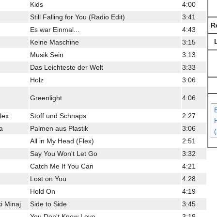
Kids
4:00
Still Falling for You (Radio Edit)
3:41
R
Es war Einmal...
4:43
Keine Maschine
3:15
Musik Sein
3:13
Das Leichteste der Welt
3:33
Holz
3:06
Greenlight
4:06
Flex
Stoff und Schnaps
2:27
H
a
Palmen aus Plastik
3:06
All in My Head (Flex)
2:51
Say You Won't Let Go
3:32
Catch Me If You Can
4:21
Lost on You
4:28
Hold On
4:19
i Minaj
Side to Side
3:45
You Don't Know Love
3:19