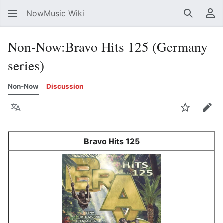
NowMusic Wiki
Search
Us
Non-Now
:
Bravo Hits 125 (Germany
series)
Non-Now
Discussion
Language
Watch
Edit
Bravo Hits 125