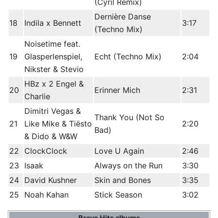
(Cyril Remix)
Dernière Danse
18
Indila x Bennett
3:17
(Techno Mix)
Noisetime feat.
19
Glasperlenspiel,
Echt (Techno Mix)
2:04
Nikster & Stevio
HBz x 2 Engel &
20
Erinner Mich
2:31
Charlie
Dimitri Vegas &
Thank You (Not So
21
Like Mike & Tiësto
2:20
Bad)
& Dido & W&W
22
ClockClock
Love U Again
2:46
23
Isaak
Always on the Run
3:30
24
David Kushner
Skin and Bones
3:35
25
Noah Kahan
Stick Season
3:02
Bravo Hits albums