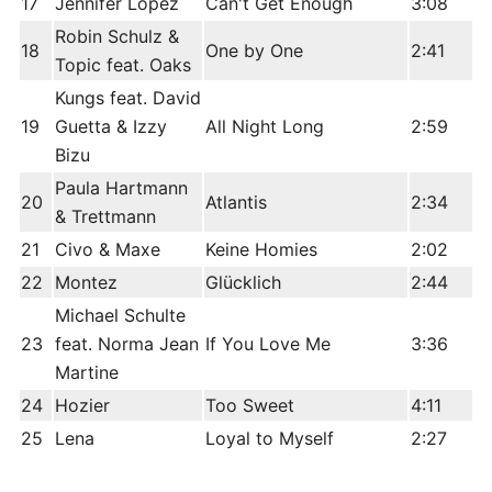
17
Jennifer Lopez
Can't Get Enough
3:08
Robin Schulz &
18
One by One
2:41
Topic feat. Oaks
Kungs feat. David
19
Guetta & Izzy
All Night Long
2:59
Bizu
Paula Hartmann
20
Atlantis
2:34
& Trettmann
21
Civo & Maxe
Keine Homies
2:02
22
Montez
Glücklich
2:44
Michael Schulte
23
feat. Norma Jean
If You Love Me
3:36
Martine
24
Hozier
Too Sweet
4:11
25
Lena
Loyal to Myself
2:27