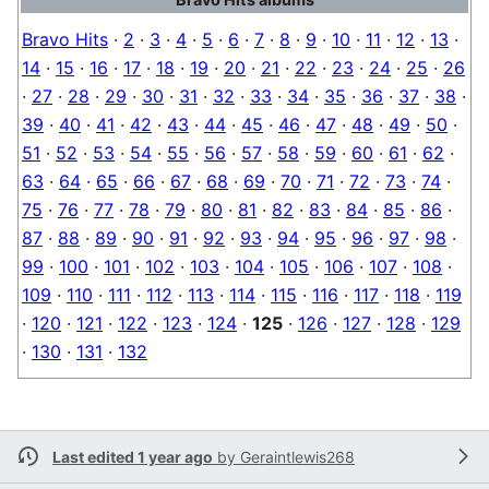
Bravo Hits
·
2
·
3
·
4
·
5
·
6
·
7
·
8
·
9
·
10
·
11
·
12
·
13
·
14
·
15
·
16
·
17
·
18
·
19
·
20
·
21
·
22
·
23
·
24
·
25
·
26
·
27
·
28
·
29
·
30
·
31
·
32
·
33
·
34
·
35
·
36
·
37
·
38
·
39
·
40
·
41
·
42
·
43
·
44
·
45
·
46
·
47
·
48
·
49
·
50
·
51
·
52
·
53
·
54
·
55
·
56
·
57
·
58
·
59
·
60
·
61
·
62
·
63
·
64
·
65
·
66
·
67
·
68
·
69
·
70
·
71
·
72
·
73
·
74
·
75
·
76
·
77
·
78
·
79
·
80
·
81
·
82
·
83
·
84
·
85
·
86
·
87
·
88
·
89
·
90
·
91
·
92
·
93
·
94
·
95
·
96
·
97
·
98
·
99
·
100
·
101
·
102
·
103
·
104
·
105
·
106
·
107
·
108
·
109
·
110
·
111
·
112
·
113
·
114
·
115
·
116
·
117
·
118
·
119
·
120
·
121
·
122
·
123
·
124
·
125
·
126
·
127
·
128
·
129
·
130
·
131
·
132
Last edited 1 year ago
by
Geraintlewis268