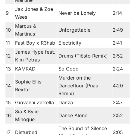
Martine
Jax Jones & Zoe
9
Never be Lonely
2:14
Wees
Marcus &
10
Unforgettable
2:49
Martinus
11
Fast Boy x R3hab
Electricity
2:41
James Hype feat.
12
Drums (Tiësto Remix)
2:52
Kim Petras
13
KAMRAD
So Good
2:24
Murder on the
Sophie Ellis-
14
Dancefloor (Pnau
4:20
Bextor
Remix)
15
Giovanni Zarrella
Danza
2:47
Sia & Kylie
16
Dance Alone
2:52
Minogue
The Sound of Silence
17
Disturbed
3:05