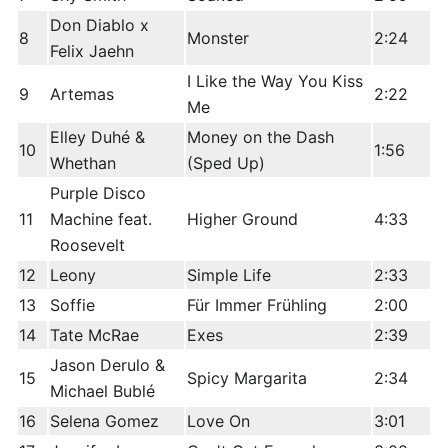
Don Diablo x
8
Monster
2:24
Felix Jaehn
I Like the Way You Kiss
9
Artemas
2:22
Me
Elley Duhé &
Money on the Dash
10
1:56
Whethan
(Sped Up)
Purple Disco
11
Machine feat.
Higher Ground
4:33
Roosevelt
12
Leony
Simple Life
2:33
13
Soffie
Für Immer Frühling
2:00
14
Tate McRae
Exes
2:39
Jason Derulo &
15
Spicy Margarita
2:34
Michael Bublé
16
Selena Gomez
Love On
3:01