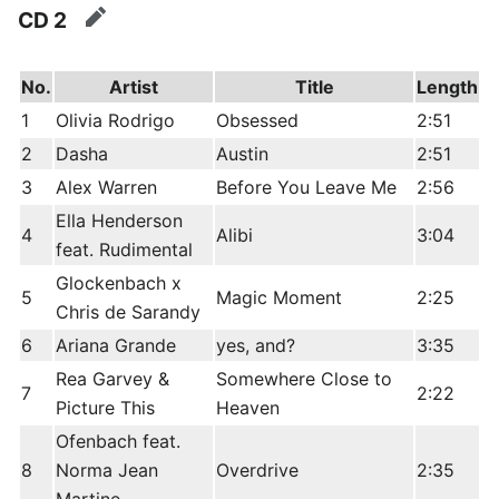
CD 2
edit
No.
Artist
Title
Length
1
Olivia Rodrigo
Obsessed
2:51
2
Dasha
Austin
2:51
3
Alex Warren
Before You Leave Me
2:56
Ella Henderson
4
Alibi
3:04
feat. Rudimental
Glockenbach x
5
Magic Moment
2:25
Chris de Sarandy
6
Ariana Grande
yes, and?
3:35
Rea Garvey &
Somewhere Close to
7
2:22
Picture This
Heaven
Ofenbach feat.
8
Norma Jean
Overdrive
2:35