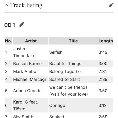
Track listing
edit
CD 1
edit
No.
Artist
Title
Length
Justin
1
Selfish
3:49
Timberlake
2
Benson Boone
Beautiful Things
3:00
3
Mark Ambor
Belong Together
2:31
4
Michael Marcagi
Scared to Start
2:39
we can't be friends
5
Ariana Grande
3:50
(wait for your love)
Karol G feat.
6
Contigo
3:12
Tiësto
7
Shy Smith
Soaked
2:59