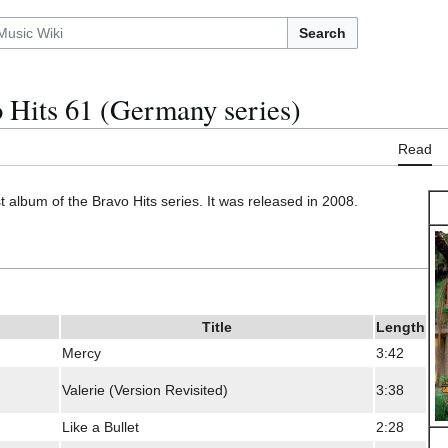
Search
 Hits 61 (Germany series)
Read
rst album of the Bravo Hits series. It was released in 2008.
Title
Length
Mercy
3:42
Valerie (Version Revisited)
3:38
Like a Bullet
2:28