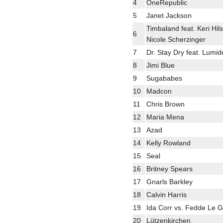
4
OneRepublic
5
Janet Jackson
Timbaland feat. Keri Hil
6
Nicole Scherzinger
7
Dr. Stay Dry feat. Lumi
8
Jimi Blue
9
Sugababes
10
Madcon
11
Chris Brown
12
Maria Mena
13
Azad
14
Kelly Rowland
15
Seal
16
Britney Spears
17
Gnarls Barkley
18
Calvin Harris
19
Ida Corr vs. Fedde Le 
20
Lützenkirchen