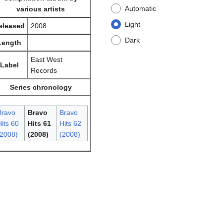
Automatic
various artists
Light
eleased
2008
Dark
Length
East West
Label
Records
Series chronology
Bravo
Bravo
Bravo
its 60
Hits 61
Hits 62
(2008)
(2008)
(2008)