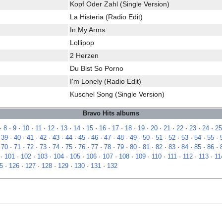
Kopf Oder Zahl (Single Version)
La Histeria (Radio Edit)
In My Arms
Lollipop
2 Herzen
Du Bist So Porno
I'm Lonely (Radio Edit)
Kuschel Song (Single Version)
Bravo Hits albums
·
8
·
9
·
10
·
11
·
12
·
13
·
14
·
15
·
16
·
17
·
18
·
19
·
20
·
21
·
22
·
23
·
24
·
25
·
39
·
40
·
41
·
42
·
43
·
44
·
45
·
46
·
47
·
48
·
49
·
50
·
51
·
52
·
53
·
54
·
55
·
·
70
·
71
·
72
·
73
·
74
·
75
·
76
·
77
·
78
·
79
·
80
·
81
·
82
·
83
·
84
·
85
·
86
·
·
101
·
102
·
103
·
104
·
105
·
106
·
107
·
108
·
109
·
110
·
111
·
112
·
113
·
11
5
·
126
·
127
·
128
·
129
·
130
·
131
·
132