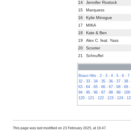
14
Jennifer Rostock
15
Marquess
16
Kylie Minogue
17
MIKA
18
Kate & Ben
19
Alex C. feat. Yass
20
Scooter
21
Schnuffel
Bravo Hits
·
2
·
3
·
4
·
5
·
6
·
7
32
·
33
·
34
·
35
·
36
·
37
·
38
63
·
64
·
65
·
66
·
67
·
68
·
69
94
·
95
·
96
·
97
·
98
·
99
·
100
120
·
121
·
122
·
123
·
124
·
12
This page was last modified on 23 February 2025, at 16:47.