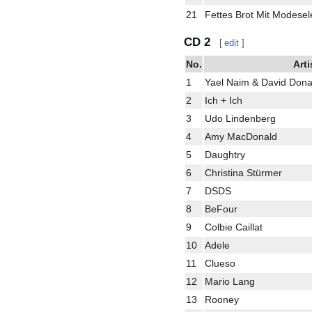
21
Fettes Brot Mit Modesel
CD 2
[
edit
]
No.
Arti
1
Yael Naim & David Dona
2
Ich + Ich
3
Udo Lindenberg
4
Amy MacDonald
5
Daughtry
6
Christina Stürmer
7
DSDS
8
BeFour
9
Colbie Caillat
10
Adele
11
Clueso
12
Mario Lang
13
Rooney