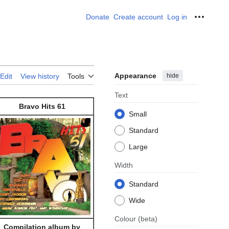
Donate
Create account
Log in
Personal
Appearance
hide
Edit
View history
Tools
Text
Bravo Hits 61
Small
Standard
Large
Width
Standard
Wide
Colour
(beta)
Compilation album by