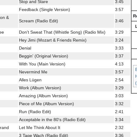
Stop and Stare
3:45
Feedback (Single Version)
3:57
R
son &
Scream (Radio Edit)
3:46
dee
Don't Sweat That (Whistle Song) (Radio Mix)
3:29
Hey Jimi (Mozart & Friends Remix)
3:24
Denial
3:33
Beggin' (Original Version)
3:37
With You (Main Version)
4:13
Nevermind Me
3:57
H
Alles Lügen
2:54
Work (Album Version)
3:29
Amazing (Album Version)
3:03
Piece of Me (Album Version)
3:32
Run (Radio Edit)
2:41
Acceptable in the 80's (Radio Edit)
3:34
Grand
Let Me Think About It
2:32
3 Tage Wach (Radio Edit)
3:36