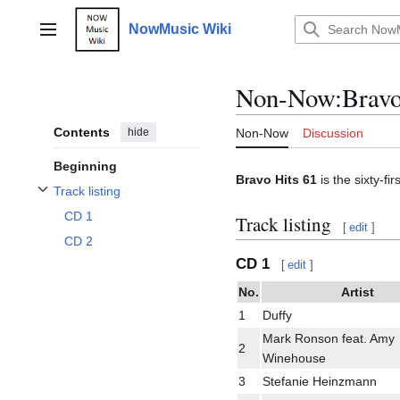
Jump
to
NowMusic Wiki
Main menu
content
Non-Now
:
Bravo
Contents
hide
Non-Now
Discussion
Beginning
Bravo Hits 61
is the sixty-fi
Track listing
Toggle Track listing subsection
CD 1
Track listing
[
edit
]
CD 2
CD 1
[
edit
]
No.
Artist
1
Duffy
Mark Ronson feat. Amy
2
Winehouse
3
Stefanie Heinzmann