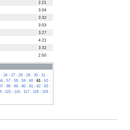
2:21
3:04
3:32
3:03
3:27
4:21
3:32
2:50
·
26
·
27
·
28
·
29
·
30
·
31
·
56
·
57
·
58
·
59
·
60
·
61
·
62
·
87
·
88
·
89
·
90
·
91
·
92
·
93
·
4
·
115
·
116
·
117
·
118
·
119
·