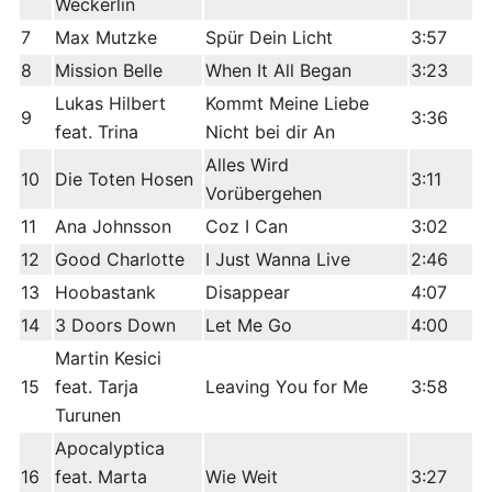
Weckerlin
7
Max Mutzke
Spür Dein Licht
3:57
8
Mission Belle
When It All Began
3:23
Lukas Hilbert
Kommt Meine Liebe
9
3:36
feat. Trina
Nicht bei dir An
Alles Wird
10
Die Toten Hosen
3:11
Vorübergehen
11
Ana Johnsson
Coz I Can
3:02
12
Good Charlotte
I Just Wanna Live
2:46
13
Hoobastank
Disappear
4:07
14
3 Doors Down
Let Me Go
4:00
Martin Kesici
15
feat. Tarja
Leaving You for Me
3:58
Turunen
Apocalyptica
16
feat. Marta
Wie Weit
3:27