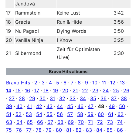
Jandová
17
Rammstein
Keine Lust
3:42
18
Gracia
Run & Hide
3:56
19
Nu Pagadi
Dying Words
3:50
20
Vanilla Ninja
I Know
3:25
Zeit für Optimisten
21
Silbermond
3:30
(Live)
Bravo Hits albums
Bravo Hits
·
2
·
3
·
4
·
5
·
6
·
7
·
8
·
9
·
10
·
11
·
12
·
13
·
14
·
15
·
16
·
17
·
18
·
19
·
20
·
21
·
22
·
23
·
24
·
25
·
26
·
27
·
28
·
29
·
30
·
31
·
32
·
33
·
34
·
35
·
36
·
37
·
38
·
39
·
40
·
41
·
42
·
43
·
44
·
45
·
46
·
47
·
48
·
49
·
50
·
51
·
52
·
53
·
54
·
55
·
56
·
57
·
58
·
59
·
60
·
61
·
62
·
63
·
64
·
65
·
66
·
67
·
68
·
69
·
70
·
71
·
72
·
73
·
74
·
75
·
76
·
77
·
78
·
79
·
80
·
81
·
82
·
83
·
84
·
85
·
86
·