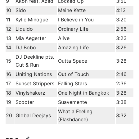
9
Akon feat. Azad
Locked Up
3:50
10
Sido
Meine Kette
4:13
11
Kylie Minogue
I Believe in You
3:20
12
Liquido
Ordinary Life
2:56
13
Mia Aegerter
Alive
3:23
14
DJ Bobo
Amazing Life
3:26
DJ Deekline pts.
15
Outta Space
3:28
Cut & Run
16
Uniting Nations
Out of Touch
2:46
17
Sunset Strippers
Falling Stars
2:36
18
Vinylshakerz
One Night in Bangkok
3:28
19
Scooter
Suavemente
3:38
What a Feeling
20
Global Deejays
3:32
(Flashdance)