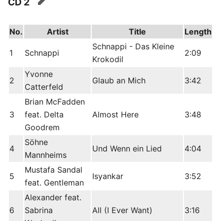
CD 2
edit
No.
Artist
Title
Length
Schnappi - Das Kleine
1
Schnappi
2:09
Krokodil
Yvonne
2
Glaub an Mich
3:42
Catterfeld
Brian McFadden
3
feat. Delta
Almost Here
3:48
Goodrem
Söhne
4
Und Wenn ein Lied
4:04
Mannheims
Mustafa Sandal
5
Isyankar
3:52
feat. Gentleman
Alexander feat.
6
Sabrina
All (I Ever Want)
3:16