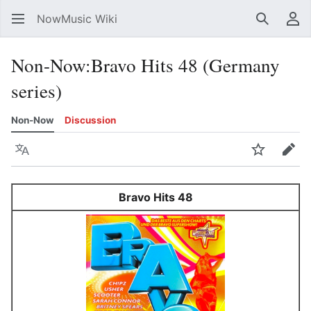
NowMusic Wiki
Search
Us
Non-Now
:
Bravo Hits 48 (Germany
series)
Non-Now
Discussion
Language
Watch
Edit
Bravo Hits 48