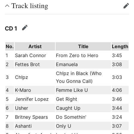
Track listing
edit
CD 1
edit
No.
Artist
Title
Length
1
Sarah Connor
From Zero to Hero
3:45
2
Fettes Brot
Emanuela
3:08
Ch!pz in Black (Who
3
Ch!pz
3:03
You Gonna Call)
4
K-Maro
Femme Like U
4:06
5
Jennifer Lopez
Get Right
3:46
6
Usher
Caught Up
3:44
7
Britney Spears
Do Somethin'
3:24
8
Ashanti
Only U
3:07