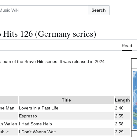
Search
 Hits 126 (Germany series)
Read
album of the Bravo Hits series. It was released in 2024.
Title
Length
Bone Man
Lovers in a Past Life
2:40
Espresso
2:55
an Wallen
I Had Some Help
2:58
blic
I Don't Wanna Wait
2:29