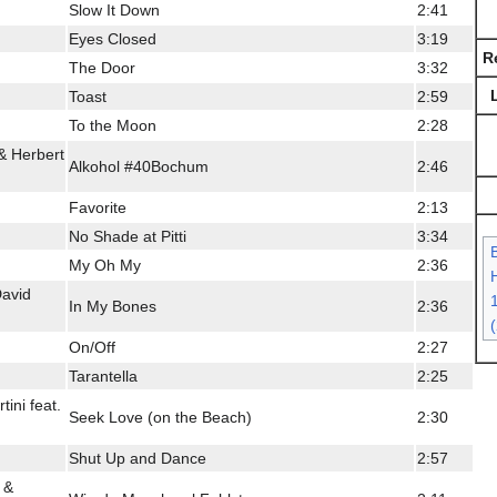
Slow It Down
2:41
Eyes Closed
3:19
R
The Door
3:32
Toast
2:59
To the Moon
2:28
& Herbert
Alkohol #40Bochum
2:46
Favorite
2:13
No Shade at Pitti
3:34
My Oh My
2:36
H
David
In My Bones
2:36
On/Off
2:27
Tarantella
2:25
ini feat.
Seek Love (on the Beach)
2:30
Shut Up and Dance
2:57
 &