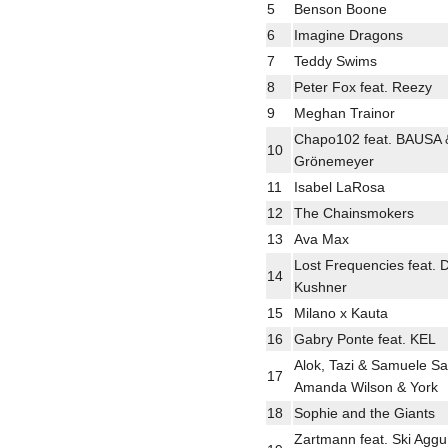
5
Benson Boone
6
Imagine Dragons
7
Teddy Swims
8
Peter Fox feat. Reezy
9
Meghan Trainor
Chapo102 feat. BAUSA 
10
Grönemeyer
11
Isabel LaRosa
12
The Chainsmokers
13
Ava Max
Lost Frequencies feat. 
14
Kushner
15
Milano x Kauta
16
Gabry Ponte feat. KEL
Alok, Tazi & Samuele Sart
17
Amanda Wilson & York
18
Sophie and the Giants
Zartmann feat. Ski Aggu