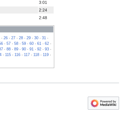
3:01
2:24
2:48
·
26
·
27
·
28
·
29
·
30
·
31
·
56
·
57
·
58
·
59
·
60
·
61
·
62
·
87
·
88
·
89
·
90
·
91
·
92
·
93
·
4
·
115
·
116
·
117
·
118
·
119
·