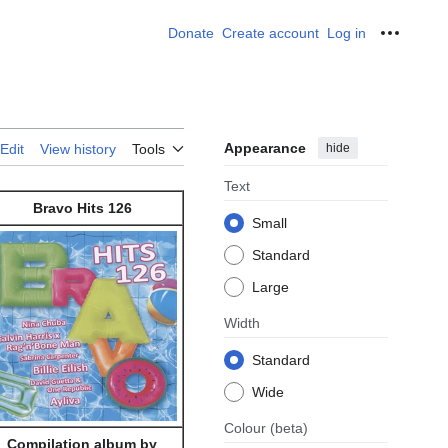
Donate
Create account
Log in
Personal
Appearance
hide
Edit
View history
Tools
Text
Bravo Hits 126
Small
Standard
Large
Width
Standard
Wide
Colour
(beta)
Compilation album by