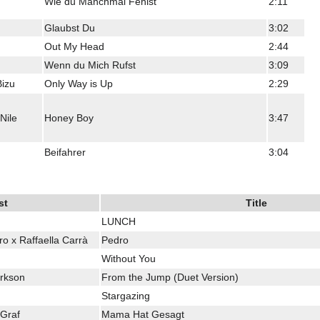
Wie du Manchmal Fehlst
2:11
Glaubst Du
3:02
Out My Head
2:44
Wenn du Mich Rufst
3:09
Bizu
Only Way is Up
2:29
Nile
Honey Boy
3:47
Beifahrer
3:04
st
Title
LUNCH
o x Raffaella Carrà
Pedro
Without You
arkson
From the Jump (Duet Version)
Stargazing
 Graf
Mama Hat Gesagt