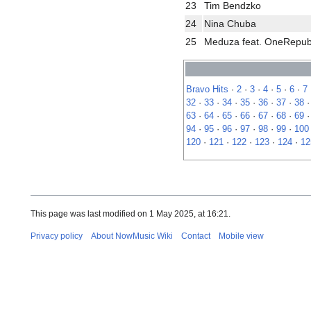
23
Tim Bendzko
24
Nina Chuba
25
Meduza feat. OneRepub
Bravo Hits
·
2
·
3
·
4
·
5
·
6
·
7
32
·
33
·
34
·
35
·
36
·
37
·
38
63
·
64
·
65
·
66
·
67
·
68
·
69
94
·
95
·
96
·
97
·
98
·
99
·
100
120
·
121
·
122
·
123
·
124
·
12
This page was last modified on 1 May 2025, at 16:21.
Privacy policy
About NowMusic Wiki
Contact
Mobile view