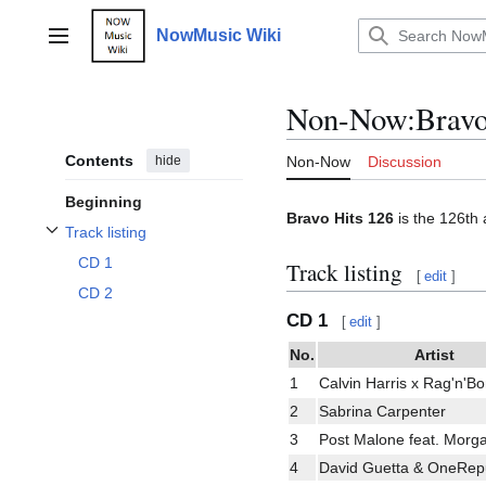
Jump
to
NowMusic Wiki
Main menu
content
Non-Now
:
Bravo
Contents
hide
Non-Now
Discussion
Beginning
Bravo Hits 126
is the 126th 
Track listing
Toggle Track listing subsection
CD 1
Track listing
[
edit
]
CD 2
CD 1
[
edit
]
No.
Artist
1
Calvin Harris x Rag'n'
2
Sabrina Carpenter
3
Post Malone feat. Morg
4
David Guetta & OneRepu