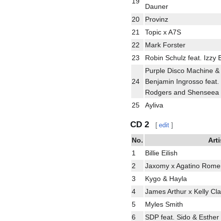
19
Dauner
20
Provinz
21
Topic x A7S
22
Mark Forster
23
Robin Schulz feat. Izzy 
Purple Disco Machine &
24
Benjamin Ingrosso feat. 
Rodgers and Shenseea
25
Ayliva
CD 2
[
edit
]
No.
Arti
1
Billie Eilish
2
Jaxomy x Agatino Romer
3
Kygo & Hayla
4
James Arthur x Kelly Cl
5
Myles Smith
6
SDP feat. Sido & Esther