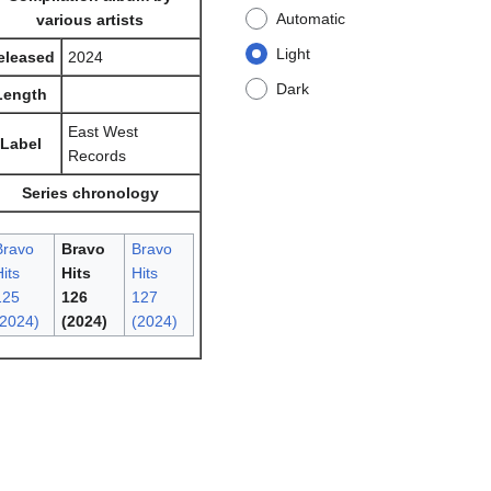
Automatic
various artists
Light
eleased
2024
Dark
Length
East West
Label
Records
Series chronology
Bravo
Bravo
Bravo
its
Hits
Hits
125
126
127
(2024)
(2024)
(2024)