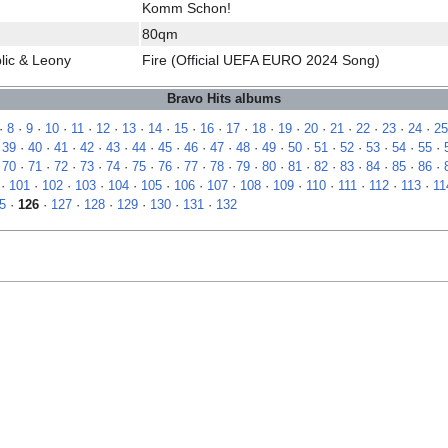
Komm Schon!
80qm
lic & Leony
Fire (Official UEFA EURO 2024 Song)
Bravo Hits albums
·
8
·
9
·
10
·
11
·
12
·
13
·
14
·
15
·
16
·
17
·
18
·
19
·
20
·
21
·
22
·
23
·
24
·
25
·
39
·
40
·
41
·
42
·
43
·
44
·
45
·
46
·
47
·
48
·
49
·
50
·
51
·
52
·
53
·
54
·
55
·
·
70
·
71
·
72
·
73
·
74
·
75
·
76
·
77
·
78
·
79
·
80
·
81
·
82
·
83
·
84
·
85
·
86
·
·
101
·
102
·
103
·
104
·
105
·
106
·
107
·
108
·
109
·
110
·
111
·
112
·
113
·
11
5
·
126
·
127
·
128
·
129
·
130
·
131
·
132