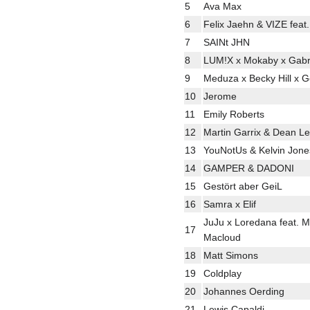
5
Ava Max
6
Felix Jaehn & VIZE feat.
7
SAINt JHN
8
LUM!X x Mokaby x Gabr
9
Meduza x Becky Hill x 
10
Jerome
11
Emily Roberts
12
Martin Garrix & Dean Le
13
YouNotUs & Kelvin Jone
14
GAMPER & DADONI
15
Gestört aber GeiL
16
Samra x Elif
JuJu x Loredana feat. M
17
Macloud
18
Matt Simons
19
Coldplay
20
Johannes Oerding
21
Lewis Capaldi