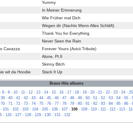
Yummy
In Meiner Erinnerung
Wie Früher mal Dich
Wegen dir (Nachts Wenn Alles Schläft)
Thank You for Everything
Never Seen the Rain
dro Cavazza
Forever Yours (Avicii Tribute)
Alone, Pt.II
Skinny Bitch
ie wit da Hoodie
Stack It Up
Bravo Hits albums
·
8
·
9
·
10
·
11
·
12
·
13
·
14
·
15
·
16
·
17
·
18
·
19
·
20
·
21
·
22
·
23
·
24
·
25
·
39
·
40
·
41
·
42
·
43
·
44
·
45
·
46
·
47
·
48
·
49
·
50
·
51
·
52
·
53
·
54
·
55
·
·
70
·
71
·
72
·
73
·
74
·
75
·
76
·
77
·
78
·
79
·
80
·
81
·
82
·
83
·
84
·
85
·
86
·
·
101
·
102
·
103
·
104
·
105
·
106
·
107
·
108
·
109
·
110
·
111
·
112
·
113
·
11
5
·
126
·
127
·
128
·
129
·
130
·
131
·
132