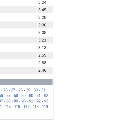
3:24
3:45
3:28
3:36
3:08
3:21
3:13
2:59
2:58
2:46
·
26
·
27
·
28
·
29
·
30
·
31
·
56
·
57
·
58
·
59
·
60
·
61
·
62
·
87
·
88
·
89
·
90
·
91
·
92
·
93
·
4
·
115
·
116
·
117
·
118
·
119
·