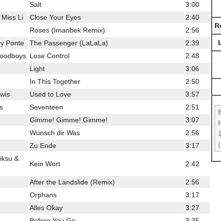
Salt
3:00
 Miss Li
Close Your Eyes
2:40
R
Roses (Imanbek Remix)
2:56
y Ponte
The Passenger (LaLaLa)
2:39
Goodboys
Lose Control
2:48
Light
3:06
In This Together
2:50
wis
Used to Love
3:57
s
Seventeen
2:51
Gimme! Gimme! Gimme!
3:07
H
Wünsch dir Was
2:56
Zu Ende
3:17
iksu &
Kein Wort
2:42
After the Landslide (Remix)
2:56
Orphans
3:17
Alles Okay
3:27
Before You Go
3:35