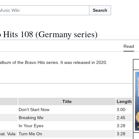
Search
 Hits 108 (Germany series)
Read
album of the Bravo Hits series. It was released in 2020.
Title
Length
Don't Start Now
3:00
Breaking Me
2:45
In Your Eyes
3:28
eat. Vula
Turn Me On
3:28