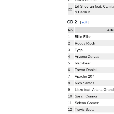
Ed Sheeran feat. Camila
22
& Cardi B
CD 2
[
edit
]
No.
Arti
1
Billie Eilish
2
Roddy Ricch
3
Tyga
4
Arizona Zervas
5
blackbear
6
Trevor Daniel
7
Apache 207
8
Nico Santos
9
Lizzo feat. Ariana Gran
10
Sarah Connor
11
Selena Gomez
12
Travis Scott