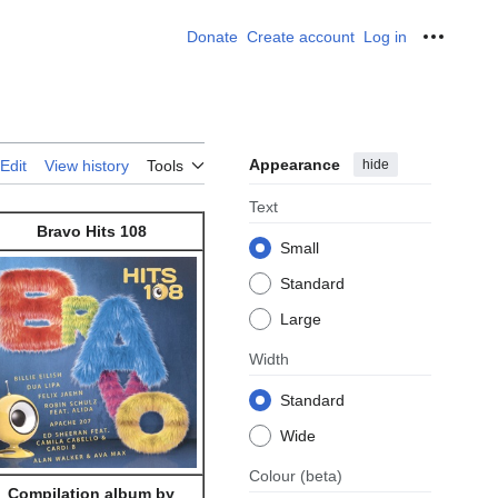
Donate
Create account
Log in
Personal
Appearance
hide
Edit
View history
Tools
Text
Bravo Hits 108
Small
Standard
Large
Width
Standard
Wide
Colour
(beta)
Compilation album by