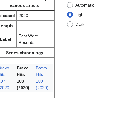
Automatic
various artists
Light
eleased
2020
Dark
Length
East West
Label
Records
Series chronology
Bravo
Bravo
Bravo
its
Hits
Hits
107
108
109
(2020)
(2020)
(2020)