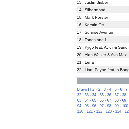
13
Justin Bieber
14
Silbermond
15
Mark Forster
16
Kerstin Ott
17
Sunrise Avenue
18
Tones and I
19
Kygo feat. Avicii & San
20
Alan Walker & Ava Max
21
Lena
22
Liam Payne feat. a Boog
Bravo Hits
·
2
·
3
·
4
·
5
·
6
·
7
32
·
33
·
34
·
35
·
36
·
37
·
38
63
·
64
·
65
·
66
·
67
·
68
·
69
94
·
95
·
96
·
97
·
98
·
99
·
100
120
·
121
·
122
·
123
·
124
·
12