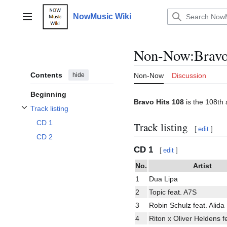
Jump
to
NowMusic Wiki
Main menu
content
Non-Now
:
Bravo
Contents
hide
Non-Now
Discussion
Beginning
Bravo Hits 108
is the 108th 
Track listing
Toggle Track listing subsection
CD 1
Track listing
[
edit
]
CD 2
CD 1
[
edit
]
No.
Artist
1
Dua Lipa
2
Topic feat. A7S
3
Robin Schulz feat. Alida
4
Riton x Oliver Heldens f