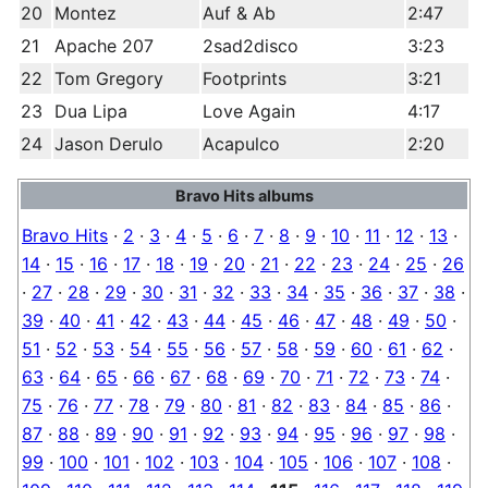
20
Montez
Auf & Ab
2:47
21
Apache 207
2sad2disco
3:23
22
Tom Gregory
Footprints
3:21
23
Dua Lipa
Love Again
4:17
24
Jason Derulo
Acapulco
2:20
Bravo Hits albums
Bravo Hits
·
2
·
3
·
4
·
5
·
6
·
7
·
8
·
9
·
10
·
11
·
12
·
13
·
14
·
15
·
16
·
17
·
18
·
19
·
20
·
21
·
22
·
23
·
24
·
25
·
26
·
27
·
28
·
29
·
30
·
31
·
32
·
33
·
34
·
35
·
36
·
37
·
38
·
39
·
40
·
41
·
42
·
43
·
44
·
45
·
46
·
47
·
48
·
49
·
50
·
51
·
52
·
53
·
54
·
55
·
56
·
57
·
58
·
59
·
60
·
61
·
62
·
63
·
64
·
65
·
66
·
67
·
68
·
69
·
70
·
71
·
72
·
73
·
74
·
75
·
76
·
77
·
78
·
79
·
80
·
81
·
82
·
83
·
84
·
85
·
86
·
87
·
88
·
89
·
90
·
91
·
92
·
93
·
94
·
95
·
96
·
97
·
98
·
99
·
100
·
101
·
102
·
103
·
104
·
105
·
106
·
107
·
108
·