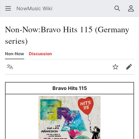
NowMusic Wiki
Search
Us
Non-Now
:
Bravo Hits 115 (Germany
series)
Non-Now
Discussion
Language
Watch
Edit
Bravo Hits 115