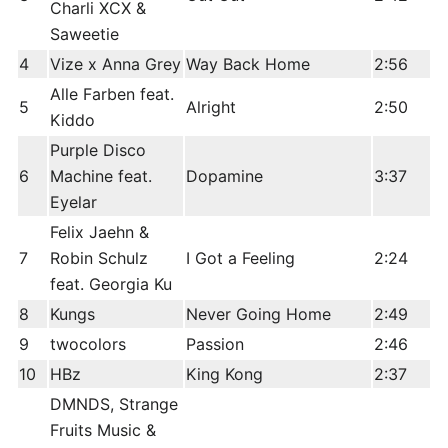
Charli XCX &
Saweetie
4
Vize x Anna Grey
Way Back Home
2:56
Alle Farben feat.
5
Alright
2:50
Kiddo
Purple Disco
6
Machine feat.
Dopamine
3:37
Eyelar
Felix Jaehn &
7
Robin Schulz
I Got a Feeling
2:24
feat. Georgia Ku
8
Kungs
Never Going Home
2:49
9
twocolors
Passion
2:46
10
HBz
King Kong
2:37
DMNDS, Strange
Fruits Music &