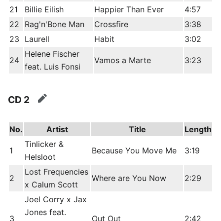
21
Billie Eilish
Happier Than Ever
4:57
22
Rag'n'Bone Man
Crossfire
3:38
23
Laurell
Habit
3:02
Helene Fischer
24
Vamos a Marte
3:23
feat. Luis Fonsi
CD 2
edit
No.
Artist
Title
Length
Tinlicker &
1
Because You Move Me
3:19
Helsloot
Lost Frequencies
2
Where are You Now
2:29
x Calum Scott
Joel Corry x Jax
Jones feat.
3
Out Out
2:42