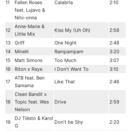
11
Fallen Roses
Calabria
2:10
feat. Lujavo &
Nito-onna
Anne-Marie &
12
Kiss My (Uh Oh)
2:56
Little Mix
13
Griff
One Night
2:48
14
Minelli
Rampampam
3:20
15
Matt Simons
Too Much
3:07
16
Riton x Raye
I Don't Want To
3:10
ATB feat. Ben
17
Like That
2:46
Samama
Clean Bandit x
18
Topic feat. Wes
Drive
2:59
Nelson
DJ Tiësto & Karol
19
Don't be Shy
2:20
G