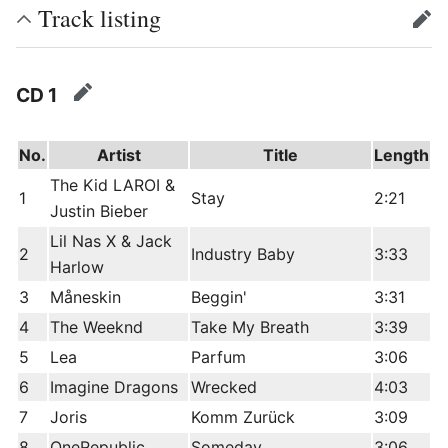
Track listing
edit
CD 1
edit
No.
Artist
Title
Length
The Kid LAROI &
1
Stay
2:21
Justin Bieber
Lil Nas X & Jack
2
Industry Baby
3:33
Harlow
3
Måneskin
Beggin'
3:31
4
The Weeknd
Take My Breath
3:39
5
Lea
Parfum
3:06
6
Imagine Dragons
Wrecked
4:03
7
Joris
Komm Zurück
3:09
8
OneRepublic
Someday
3:06