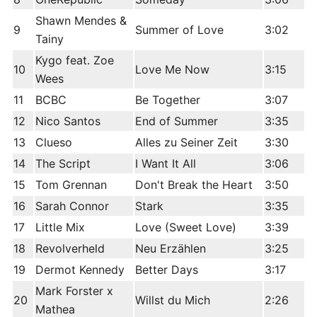
Shawn Mendes &
9
Summer of Love
3:02
Tainy
Kygo feat. Zoe
10
Love Me Now
3:15
Wees
11
BCBC
Be Together
3:07
12
Nico Santos
End of Summer
3:35
13
Clueso
Alles zu Seiner Zeit
3:30
14
The Script
I Want It All
3:06
15
Tom Grennan
Don't Break the Heart
3:50
16
Sarah Connor
Stark
3:35
17
Little Mix
Love (Sweet Love)
3:39
18
Revolverheld
Neu Erzählen
3:25
19
Dermot Kennedy
Better Days
3:17
Mark Forster x
20
Willst du Mich
2:26
Mathea