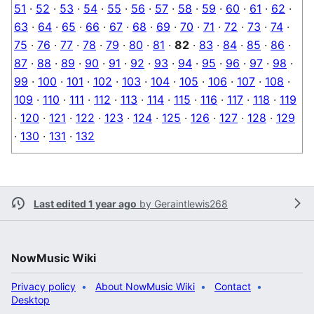
51
·
52
·
53
·
54
·
55
·
56
·
57
·
58
·
59
·
60
·
61
·
62
·
63
·
64
·
65
·
66
·
67
·
68
·
69
·
70
·
71
·
72
·
73
·
74
·
75
·
76
·
77
·
78
·
79
·
80
·
81
·
82
·
83
·
84
·
85
·
86
·
87
·
88
·
89
·
90
·
91
·
92
·
93
·
94
·
95
·
96
·
97
·
98
·
99
·
100
·
101
·
102
·
103
·
104
·
105
·
106
·
107
·
108
·
109
·
110
·
111
·
112
·
113
·
114
·
115
·
116
·
117
·
118
·
119
·
120
·
121
·
122
·
123
·
124
·
125
·
126
·
127
·
128
·
129
·
130
·
131
·
132
Last edited 1 year ago
by
Geraintlewis268
NowMusic Wiki
Privacy policy
About NowMusic Wiki
Contact
Desktop