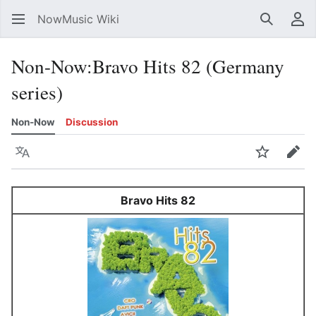
NowMusic Wiki
Search
Us
Non-Now
:
Bravo Hits 82 (Germany
series)
Non-Now
Discussion
Language
Watch
Edit
Bravo Hits 82