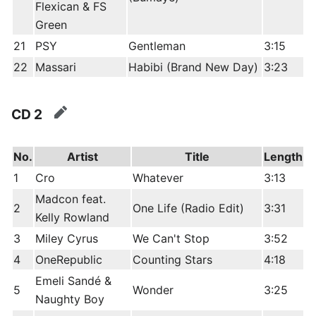
Flexican & FS
Green
21
PSY
Gentleman
3:15
22
Massari
Habibi (Brand New Day)
3:23
CD 2
edit
No.
Artist
Title
Length
1
Cro
Whatever
3:13
Madcon feat.
2
One Life (Radio Edit)
3:31
Kelly Rowland
3
Miley Cyrus
We Can't Stop
3:52
4
OneRepublic
Counting Stars
4:18
Emeli Sandé &
5
Wonder
3:25
Naughty Boy