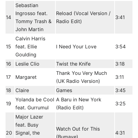
Sebastian
Ingrosso feat.
Reload (Vocal Version /
14
3:41
Tommy Trash &
Radio Edit)
John Martin
Calvin Harris
15
feat. Ellie
I Need Your Love
3:54
Goulding
16
Leslie Clio
Twist the Knife
3:18
Thank You Very Much
17
Margaret
3:11
(UK Radio Version)
18
Claire
Games
3:45
Yolanda be Cool
A Baru in New York
19
3:25
feat. Gurrumul
(Radio Edit)
Major Lazer
feat. Busy
Watch Out for This
20
Signal, the
4:31
(Bumaye)