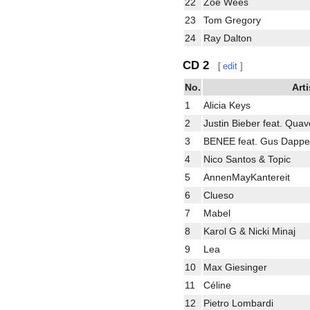
22
Zoe Wees
23
Tom Gregory
24
Ray Dalton
CD 2
[
edit
]
No.
Arti
1
Alicia Keys
2
Justin Bieber feat. Quav
3
BENEE feat. Gus Dappe
4
Nico Santos & Topic
5
AnnenMayKantereit
6
Clueso
7
Mabel
8
Karol G & Nicki Minaj
9
Lea
10
Max Giesinger
11
Céline
12
Pietro Lombardi