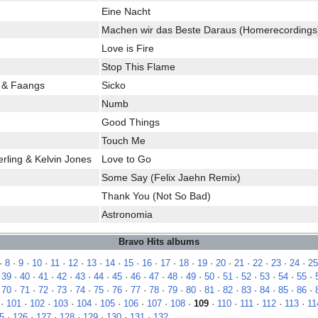
Eine Nacht
Machen wir das Beste Daraus (Homerecordings
Love is Fire
Stop This Flame
I & Faangs
Sicko
Numb
Good Things
Touch Me
rling & Kelvin Jones
Love to Go
Some Say (Felix Jaehn Remix)
Thank You (Not So Bad)
Astronomia
Bravo Hits albums
·
8
·
9
·
10
·
11
·
12
·
13
·
14
·
15
·
16
·
17
·
18
·
19
·
20
·
21
·
22
·
23
·
24
·
25
·
39
·
40
·
41
·
42
·
43
·
44
·
45
·
46
·
47
·
48
·
49
·
50
·
51
·
52
·
53
·
54
·
55
·
·
70
·
71
·
72
·
73
·
74
·
75
·
76
·
77
·
78
·
79
·
80
·
81
·
82
·
83
·
84
·
85
·
86
·
·
101
·
102
·
103
·
104
·
105
·
106
·
107
·
108
·
109
·
110
·
111
·
112
·
113
·
11
5
·
126
·
127
·
128
·
129
·
130
·
131
·
132