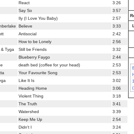
React
3:26
Say So
3:57
R
Ily (I Love You Baby)
2:57
imberlake
Believe
3:33
tt
Antisocial
2:42
How to be Lonely
2:56
z & Tyga
Still be Friends
3:32
Blueberry Faygo
2:44
ee
death bed (coffee for your head)
2:53
tta
Your Favourite Song
2:53
H
yga
Like It Is
3:02
Heading Home
3:06
Violent Thing
3:18
The Truth
3:41
Watershed
3:39
Keep Me Up
2:54
Didn't I
3:24