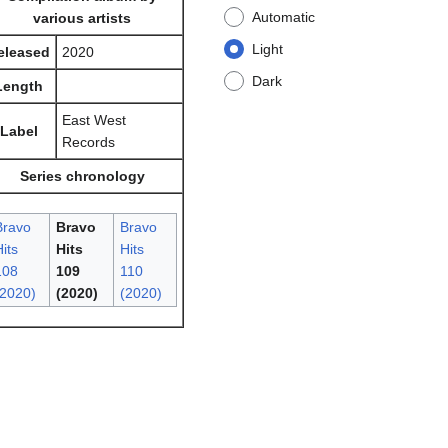
Automatic
various artists
Light
eleased
2020
Dark
Length
East West
Label
Records
Series chronology
Bravo
Bravo
Bravo
its
Hits
Hits
108
109
110
(2020)
(2020)
(2020)