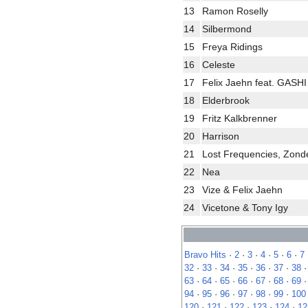
13
Ramon Roselly
14
Silbermond
15
Freya Ridings
16
Celeste
17
Felix Jaehn feat. GASH
18
Elderbrook
19
Fritz Kalkbrenner
20
Harrison
21
Lost Frequencies, Zonde
22
Nea
23
Vize & Felix Jaehn
24
Vicetone & Tony Igy
Bravo Hits
·
2
·
3
·
4
·
5
·
6
·
7
32
·
33
·
34
·
35
·
36
·
37
·
38
63
·
64
·
65
·
66
·
67
·
68
·
69
94
·
95
·
96
·
97
·
98
·
99
·
100
120
·
121
·
122
·
123
·
124
·
12