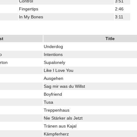
Control
3:51
Fingertips
2:46
In My Bones
3:11
st
Title
Underdog
o
Intentions
rton
Supalonely
Like I Love You
Ausgehen
Sag mir was du Willst
Boyfriend
Tusa
Treppenhaus
Nie Stärker als Jetzt
Tränen aus Kajal
Kämpferherz