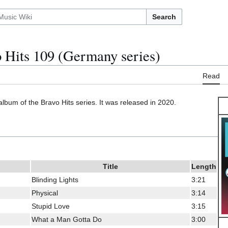
Search
 Hits 109 (Germany series)
Read
album of the Bravo Hits series. It was released in 2020.
Title
Length
Blinding Lights
3:21
Physical
3:14
Stupid Love
3:15
What a Man Gotta Do
3:00