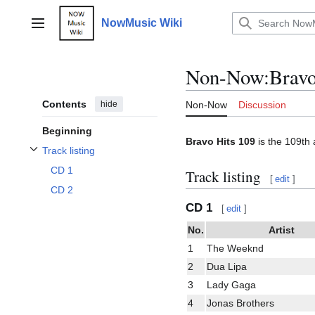
Jump
to
NowMusic Wiki
Main menu
content
Non-Now
:
Bravo
Contents
hide
Non-Now
Discussion
Beginning
Bravo Hits 109
is the 109th 
Track listing
Toggle Track listing subsection
CD 1
Track listing
[
edit
]
CD 2
CD 1
[
edit
]
No.
Artist
1
The Weeknd
2
Dua Lipa
3
Lady Gaga
4
Jonas Brothers