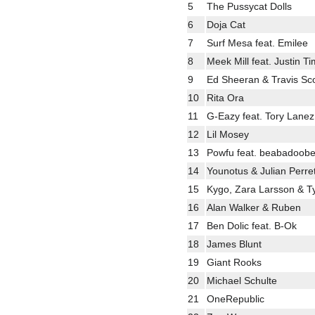
5
The Pussycat Dolls
6
Doja Cat
7
Surf Mesa feat. Emilee
8
Meek Mill feat. Justin T
9
Ed Sheeran & Travis Sco
10
Rita Ora
11
G-Eazy feat. Tory Lane
12
Lil Mosey
13
Powfu feat. beabadoob
14
Younotus & Julian Perre
15
Kygo, Zara Larsson & T
16
Alan Walker & Ruben
17
Ben Dolic feat. B-Ok
18
James Blunt
19
Giant Rooks
20
Michael Schulte
21
OneRepublic