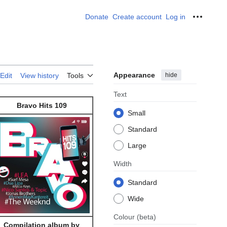
Donate
Create account
Log in
Personal
Appearance
hide
Edit
View history
Tools
Text
Bravo Hits 109
Small
Standard
Large
Width
Standard
Wide
Colour
(beta)
Compilation album by