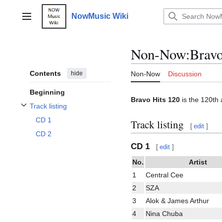
Jump
to
NowMusic Wiki
Main menu
content
Non-Now
:
Bravo
Contents
hide
Non-Now
Discussion
Beginning
Bravo Hits 120
is the 120th 
Track listing
Toggle Track listing subsection
CD 1
Track listing
[
edit
]
CD 2
CD 1
[
edit
]
No.
Artist
1
Central Cee
2
SZA
3
Alok & James Arthur
4
Nina Chuba