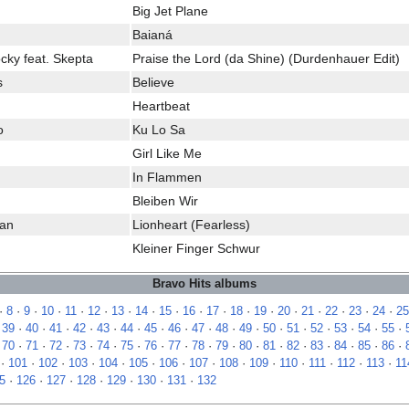
Big Jet Plane
Baianá
ky feat. Skepta
Praise the Lord (da Shine) (Durdenhauer Edit)
s
Believe
Heartbeat
o
Ku Lo Sa
Girl Like Me
In Flammen
Bleiben Wir
nan
Lionheart (Fearless)
Kleiner Finger Schwur
Bravo Hits albums
·
8
·
9
·
10
·
11
·
12
·
13
·
14
·
15
·
16
·
17
·
18
·
19
·
20
·
21
·
22
·
23
·
24
·
25
·
39
·
40
·
41
·
42
·
43
·
44
·
45
·
46
·
47
·
48
·
49
·
50
·
51
·
52
·
53
·
54
·
55
·
·
70
·
71
·
72
·
73
·
74
·
75
·
76
·
77
·
78
·
79
·
80
·
81
·
82
·
83
·
84
·
85
·
86
·
·
101
·
102
·
103
·
104
·
105
·
106
·
107
·
108
·
109
·
110
·
111
·
112
·
113
·
11
5
·
126
·
127
·
128
·
129
·
130
·
131
·
132