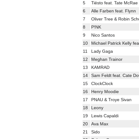
5
Tiësto feat. Tate McRae
6
Alle Farben feat. Flynn
7
Oliver Tree & Robin Sch
8
P!NK
9
Nico Santos
10
Michael Patrick Kelly fe
11
Lady Gaga
12
Meghan Trainor
13
KAMRAD
14
Sam Feldt feat. Cate D
15
ClockClock
16
Henry Moodie
17
PNAU & Troye Sivan
18
Leony
19
Lewis Capaldi
20
Ava Max
21
Sido