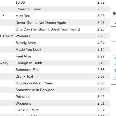
10:35
2:52
I Need to Know
2:35
R
ulz
Miss You
3:26
Never Gonna Not Dance Again
3:45
One Day (I'm Gonna Break Your Heart)
2:28
at. Rakim
Wonders
3:28
Bloody Mary
4:04
Made You Look
2:14
Feel Alive
2:27
owney
Enough to Drink
2:18
H
Someone Else
2:53
Drunk Text
3:07
You Know What I Need
2:50
Somewhere in Between
2:36
Pointless
3:49
Weapons
2:31
Liebst du Mich
2:57