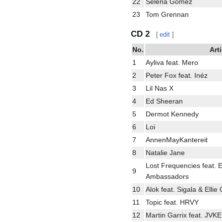
22
Selena Gomez
23
Tom Grennan
CD 2
[
edit
]
No.
Arti
1
Ayliva feat. Mero
2
Peter Fox feat. Inéz
3
Lil Nas X
4
Ed Sheeran
5
Dermot Kennedy
6
Loi
7
AnnenMayKantereit
8
Natalie Jane
Lost Frequencies feat. 
9
Ambassadors
10
Alok feat. Sigala & Ellie
11
Topic feat. HRVY
12
Martin Garrix feat. JVKE