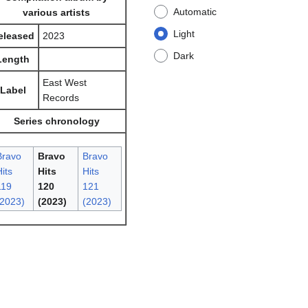
Automatic
various artists
Light
eleased
2023
Dark
Length
East West
Label
Records
Series chronology
Bravo
Bravo
Bravo
its
Hits
Hits
119
120
121
(2023)
(2023)
(2023)