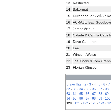
13
Restricted
14
Bakermat
15
Durdenhauer x A$AP Roc
16
ACRAZE feat. Goodboy
17
James Arthur
18
Oxlade & Camila Cabell
19
Dove Cameron
20
Lea
21
Wincent Weiss
22
Joel Corry & Tom Gren
23
Florian Künstler
Bravo Hits
·
2
·
3
·
4
·
5
·
6
·
7
32
·
33
·
34
·
35
·
36
·
37
·
38
63
·
64
·
65
·
66
·
67
·
68
·
69
94
·
95
·
96
·
97
·
98
·
99
·
100
120
·
121
·
122
·
123
·
124
·
12