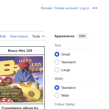
Donate
Create account
Log in
Personal
Appearance
hide
Edit
View history
Tools
Text
Bravo Hits 120
Small
Standard
Large
Width
Standard
Wide
Colour
(beta)
Compilation album by