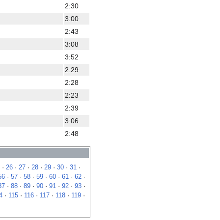
2:30
3:00
2:43
3:08
3:52
2:29
2:28
2:23
2:39
3:06
2:48
·
26
·
27
·
28
·
29
·
30
·
31
·
56
·
57
·
58
·
59
·
60
·
61
·
62
·
87
·
88
·
89
·
90
·
91
·
92
·
93
·
4
·
115
·
116
·
117
·
118
·
119
·