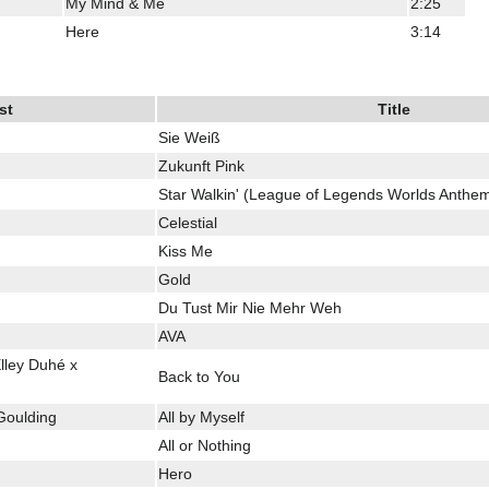
My Mind & Me
2:25
Here
3:14
st
Title
Sie Weiß
Zukunft Pink
Star Walkin' (League of Legends Worlds Anthe
Celestial
Kiss Me
Gold
Du Tust Mir Nie Mehr Weh
AVA
Elley Duhé x
Back to You
 Goulding
All by Myself
All or Nothing
Hero