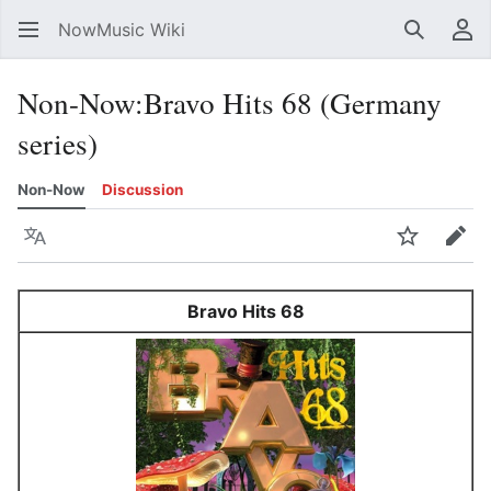
NowMusic Wiki
Search
Us
Non-Now
:
Bravo Hits 68 (Germany
series)
Non-Now
Discussion
Language
Watch
Edit
Bravo Hits 68