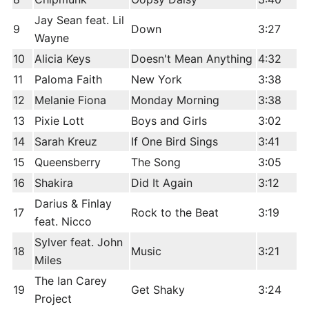
Jay Sean feat. Lil
9
Down
3:27
Wayne
10
Alicia Keys
Doesn't Mean Anything
4:32
11
Paloma Faith
New York
3:38
12
Melanie Fiona
Monday Morning
3:38
13
Pixie Lott
Boys and Girls
3:02
14
Sarah Kreuz
If One Bird Sings
3:41
15
Queensberry
The Song
3:05
16
Shakira
Did It Again
3:12
Darius & Finlay
17
Rock to the Beat
3:19
feat. Nicco
Sylver feat. John
18
Music
3:21
Miles
The Ian Carey
19
Get Shaky
3:24
Project