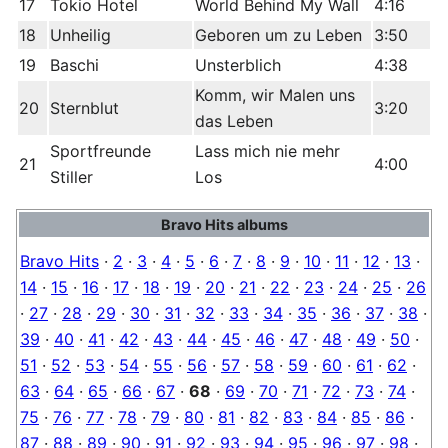
17
Tokio Hotel
World Behind My Wall
4:16
18
Unheilig
Geboren um zu Leben
3:50
19
Baschi
Unsterblich
4:38
Komm, wir Malen uns
20
Sternblut
3:20
das Leben
Sportfreunde
Lass mich nie mehr
21
4:00
Stiller
Los
Bravo Hits albums
Bravo Hits
·
2
·
3
·
4
·
5
·
6
·
7
·
8
·
9
·
10
·
11
·
12
·
13
·
14
·
15
·
16
·
17
·
18
·
19
·
20
·
21
·
22
·
23
·
24
·
25
·
26
·
27
·
28
·
29
·
30
·
31
·
32
·
33
·
34
·
35
·
36
·
37
·
38
·
39
·
40
·
41
·
42
·
43
·
44
·
45
·
46
·
47
·
48
·
49
·
50
·
51
·
52
·
53
·
54
·
55
·
56
·
57
·
58
·
59
·
60
·
61
·
62
·
63
·
64
·
65
·
66
·
67
·
68
·
69
·
70
·
71
·
72
·
73
·
74
·
75
·
76
·
77
·
78
·
79
·
80
·
81
·
82
·
83
·
84
·
85
·
86
·
87
·
88
·
89
·
90
·
91
·
92
·
93
·
94
·
95
·
96
·
97
·
98
·