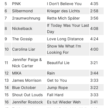
5
P!NK
I Don't Believe You
4:35
6
Silbermond
Krieger des Lichts
2:58
7
2raumwohnung
Rette Mich Später
3:56
If Today Was Your Last
8
Nickelback
4:08
Day
9
The Gossip
Love Long Distance
4:24
Show Me What I'm
10
Carolina Liar
4:00
Looking For
Jennifer Paige &
11
Beautiful Lie
3:21
Nick Carter
12
MIKA
Rain
3:44
13
James Morrison
Get to You
3:33
14
Blue October
Jump Rope
3:22
15
Shout Out Louds
Fall Hard
3:33
16
Jennifer Rostock
Es tut Wieder Weh
3:41