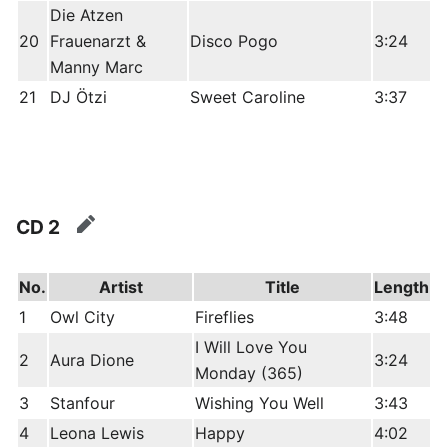
Die Atzen
20
Frauenarzt &
Disco Pogo
3:24
Manny Marc
21
DJ Ötzi
Sweet Caroline
3:37
CD 2
edit
No.
Artist
Title
Length
1
Owl City
Fireflies
3:48
I Will Love You
2
Aura Dione
3:24
Monday (365)
3
Stanfour
Wishing You Well
3:43
4
Leona Lewis
Happy
4:02