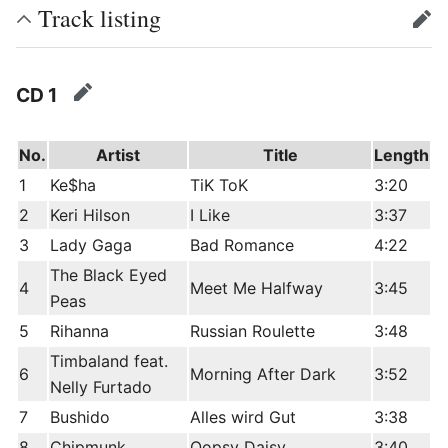
Track listing
edit
CD 1
edit
No.
Artist
Title
Length
1
Ke$ha
TiK ToK
3:20
2
Keri Hilson
I Like
3:37
3
Lady Gaga
Bad Romance
4:22
The Black Eyed
4
Meet Me Halfway
3:45
Peas
5
Rihanna
Russian Roulette
3:48
Timbaland feat.
6
Morning After Dark
3:52
Nelly Furtado
7
Bushido
Alles wird Gut
3:38
8
Chipmunk
Oopsy Daisy
3:40