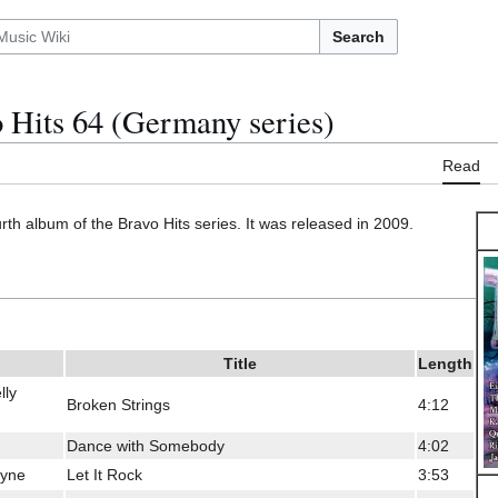
Search
 Hits 64 (Germany series)
Read
urth album of the Bravo Hits series. It was released in 2009.
Title
Length
lly
Broken Strings
4:12
Dance with Somebody
4:02
ayne
Let It Rock
3:53