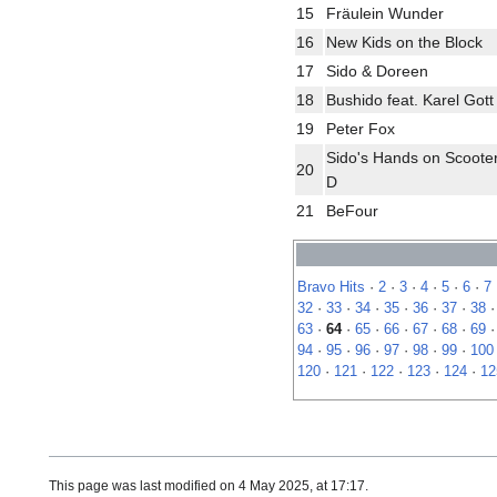
15
Fräulein Wunder
16
New Kids on the Block
17
Sido & Doreen
18
Bushido feat. Karel Gott
19
Peter Fox
Sido's Hands on Scooter 
20
D
21
BeFour
Bravo Hits
·
2
·
3
·
4
·
5
·
6
·
7
32
·
33
·
34
·
35
·
36
·
37
·
38
63
·
64
·
65
·
66
·
67
·
68
·
69
94
·
95
·
96
·
97
·
98
·
99
·
100
120
·
121
·
122
·
123
·
124
·
12
This page was last modified on 4 May 2025, at 17:17.