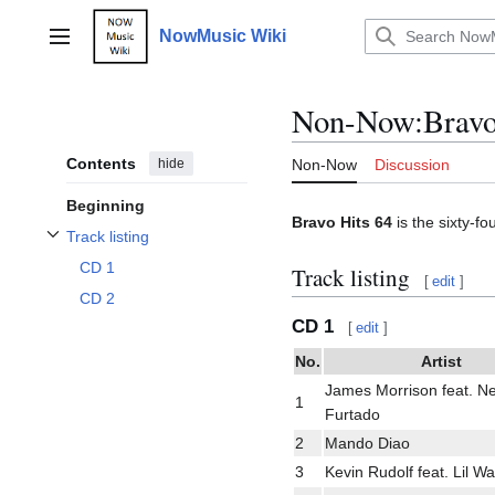
Jump
to
NowMusic Wiki
Main menu
content
Non-Now
:
Bravo
Contents
hide
Non-Now
Discussion
Beginning
Bravo Hits 64
is the sixty-fo
Track listing
Toggle Track listing subsection
CD 1
Track listing
[
edit
]
CD 2
CD 1
[
edit
]
No.
Artist
James Morrison feat. Ne
1
Furtado
2
Mando Diao
3
Kevin Rudolf feat. Lil W