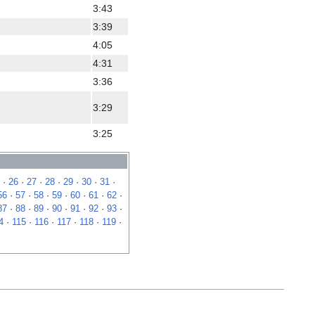
3:43
3:39
4:05
4:31
3:36
3:29
3:25
·
26
·
27
·
28
·
29
·
30
·
31
·
56
·
57
·
58
·
59
·
60
·
61
·
62
·
87
·
88
·
89
·
90
·
91
·
92
·
93
·
4
·
115
·
116
·
117
·
118
·
119
·