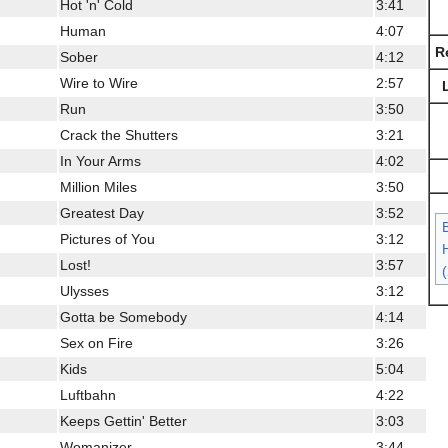
Hot 'n' Cold
3:41
Human
4:07
R
Sober
4:12
Wire to Wire
2:57
Run
3:50
Crack the Shutters
3:21
In Your Arms
4:02
Million Miles
3:50
Greatest Day
3:52
Pictures of You
3:12
H
Lost!
3:57
Ulysses
3:12
Gotta be Somebody
4:14
Sex on Fire
3:26
Kids
5:04
Luftbahn
4:22
Keeps Gettin' Better
3:03
Womanizer
3:44