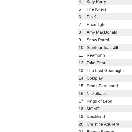
4
Katy Perry
5
The Killers
6
P!NK
7
Razorlight
8
Amy MacDonald
9
Snow Patrol
10
Stanfour feat. Jill
11
Reamonn
12
Take That
13
The Last Goodnight
14
Coldplay
15
Franz Ferdinand
16
Nickelback
17
Kings of Leon
18
MGMT
19
Deichkind
20
Christina Aguilera
21
Britney Spears