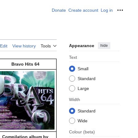
Donate
Create account
Log in
Personal
Appearance
hide
Edit
View history
Tools
Text
Bravo Hits 64
Small
Standard
Large
Width
Standard
Wide
Colour
(beta)
Compilation album by