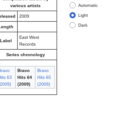
Automatic
various artists
Light
eleased
2009
Dark
Length
East West
Label
Records
Series chronology
Bravo
Bravo
Bravo
its 63
Hits 64
Hits 65
(2009)
(2009)
(2009)