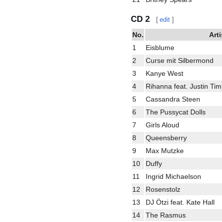
CD 2
[
edit
]
No.
Arti
1
Eisblume
2
Curse mit Silbermond
3
Kanye West
4
Rihanna feat. Justin Ti
5
Cassandra Steen
6
The Pussycat Dolls
7
Girls Aloud
8
Queensberry
9
Max Mutzke
10
Duffy
11
Ingrid Michaelson
12
Rosenstolz
13
DJ Ötzi feat. Kate Hall
14
The Rasmus