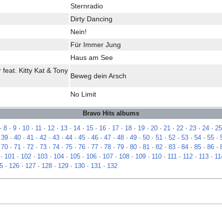
Sternradio
Dirty Dancing
Nein!
Für Immer Jung
Haus am See
feat. Kitty Kat & Tony
Beweg dein Arsch
No Limit
Bravo Hits albums
·
8
·
9
·
10
·
11
·
12
·
13
·
14
·
15
·
16
·
17
·
18
·
19
·
20
·
21
·
22
·
23
·
24
·
25
·
39
·
40
·
41
·
42
·
43
·
44
·
45
·
46
·
47
·
48
·
49
·
50
·
51
·
52
·
53
·
54
·
55
·
·
70
·
71
·
72
·
73
·
74
·
75
·
76
·
77
·
78
·
79
·
80
·
81
·
82
·
83
·
84
·
85
·
86
·
·
101
·
102
·
103
·
104
·
105
·
106
·
107
·
108
·
109
·
110
·
111
·
112
·
113
·
11
5
·
126
·
127
·
128
·
129
·
130
·
131
·
132