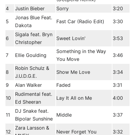
4
Justin Bieber
Sorry
3:20
Jonas Blue Feat.
5
Fast Car (Radio Edit)
3:30
Dakota
Sigala feat. Bryn
6
Sweet Lovin'
3:53
Christopher
Something in the Way
7
Ellie Goulding
3:46
You Move
Robin Schulz &
8
Show Me Love
3:34
J.U.D.G.E.
9
Alan Walker
Faded
3:31
Rudimental feat.
10
Lay It All on Me
4:00
Ed Sheeran
DJ Snake feat.
11
Middle
3:37
Bipolar Sunshine
Zara Larsson &
12
Never Forget You
3:32