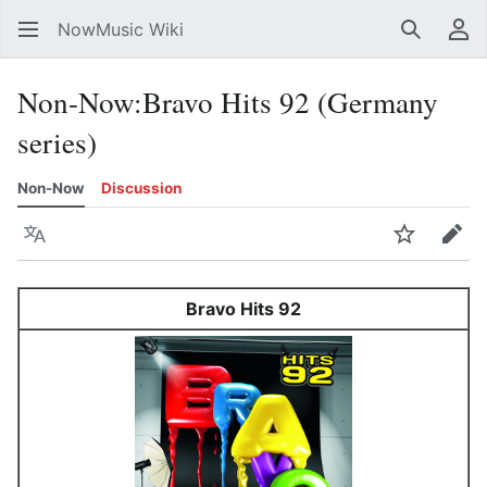
NowMusic Wiki
Search
Us
Non-Now
:
Bravo Hits 92 (Germany
series)
Non-Now
Discussion
Language
Watch
Edit
Bravo Hits 92