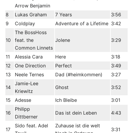
Arrow Benjamin
8
Lukas Graham
7 Years
3:56
9
Coldplay
Adventure of a Lifetime
3:42
The BossHoss
10
feat. the
Jolene
3:29
Common Linnets
11
Alessia Cara
Here
3:18
12
One Direction
Perfect
3:49
13
Neele Ternes
Dad (#heimkommen)
3:27
Jamie-Lee
14
Ghost
3:52
Kriewitz
15
Adesse
Ich Bleibe
3:01
Philipp
16
Das ist dein Leben
4:43
Dittberner
Sido feat. Adel
Zuhause ist die welt
17
3:31