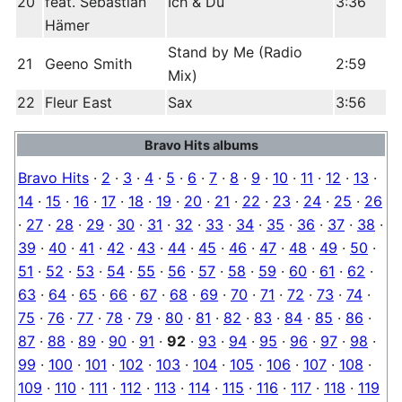
20
feat. Sebastian
Ich & Du
3:36
Hämer
Stand by Me (Radio
21
Geeno Smith
2:59
Mix)
22
Fleur East
Sax
3:56
Bravo Hits albums
Bravo Hits
·
2
·
3
·
4
·
5
·
6
·
7
·
8
·
9
·
10
·
11
·
12
·
13
·
14
·
15
·
16
·
17
·
18
·
19
·
20
·
21
·
22
·
23
·
24
·
25
·
26
·
27
·
28
·
29
·
30
·
31
·
32
·
33
·
34
·
35
·
36
·
37
·
38
·
39
·
40
·
41
·
42
·
43
·
44
·
45
·
46
·
47
·
48
·
49
·
50
·
51
·
52
·
53
·
54
·
55
·
56
·
57
·
58
·
59
·
60
·
61
·
62
·
63
·
64
·
65
·
66
·
67
·
68
·
69
·
70
·
71
·
72
·
73
·
74
·
75
·
76
·
77
·
78
·
79
·
80
·
81
·
82
·
83
·
84
·
85
·
86
·
87
·
88
·
89
·
90
·
91
·
92
·
93
·
94
·
95
·
96
·
97
·
98
·
99
·
100
·
101
·
102
·
103
·
104
·
105
·
106
·
107
·
108
·
109
·
110
·
111
·
112
·
113
·
114
·
115
·
116
·
117
·
118
·
119