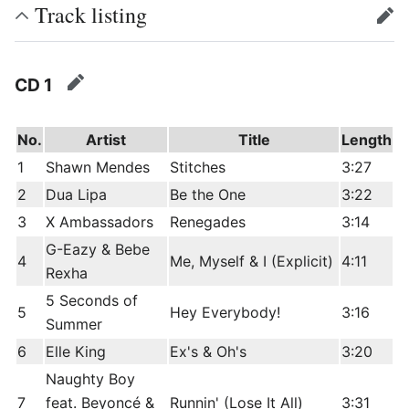
Track listing
edit
CD 1
edit
No.
Artist
Title
Length
1
Shawn Mendes
Stitches
3:27
2
Dua Lipa
Be the One
3:22
3
X Ambassadors
Renegades
3:14
G-Eazy & Bebe
4
Me, Myself & I (Explicit)
4:11
Rexha
5 Seconds of
5
Hey Everybody!
3:16
Summer
6
Elle King
Ex's & Oh's
3:20
Naughty Boy
7
feat. Beyoncé &
Runnin' (Lose It All)
3:31