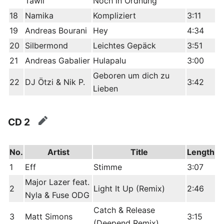
Tawil
Noch in Ordnung
18
Namika
Kompliziert
3:11
19
Andreas Bourani
Hey
4:34
20
Silbermond
Leichtes Gepäck
3:51
21
Andreas Gabalier
Hulapalu
3:00
Geboren um dich zu
22
DJ Ötzi & Nik P.
3:42
Lieben
CD 2
edit
No.
Artist
Title
Length
1
Eff
Stimme
3:07
Major Lazer feat.
2
Light It Up (Remix)
2:46
Nyla & Fuse ODG
Catch & Release
3
Matt Simons
3:15
(Deepend Remix)