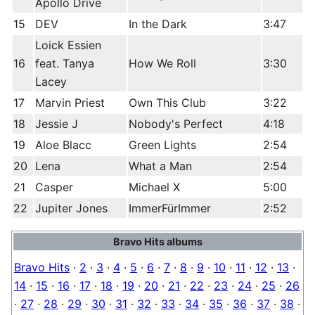
Apollo Drive
15
DEV
In the Dark
3:47
Loick Essien
16
feat. Tanya
How We Roll
3:30
Lacey
17
Marvin Priest
Own This Club
3:22
18
Jessie J
Nobody's Perfect
4:18
19
Aloe Blacc
Green Lights
2:54
20
Lena
What a Man
2:54
21
Casper
Michael X
5:00
22
Jupiter Jones
ImmerFürImmer
2:52
Bravo Hits albums
Bravo Hits
·
2
·
3
·
4
·
5
·
6
·
7
·
8
·
9
·
10
·
11
·
12
·
13
·
14
·
15
·
16
·
17
·
18
·
19
·
20
·
21
·
22
·
23
·
24
·
25
·
26
·
27
·
28
·
29
·
30
·
31
·
32
·
33
·
34
·
35
·
36
·
37
·
38
·