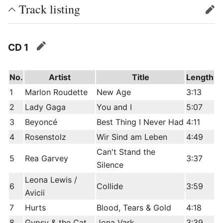
Track listing
edit
CD 1
edit
No.
Artist
Title
Length
1
Marlon Roudette
New Age
3:13
2
Lady Gaga
You and I
5:07
3
Beyoncé
Best Thing I Never Had
4:11
4
Rosenstolz
Wir Sind am Leben
4:49
Can't Stand the
5
Rea Garvey
3:37
Silence
Leona Lewis /
6
Collide
3:59
Avicii
7
Hurts
Blood, Tears & Gold
4:18
8
Gypsy & the Cat
Jona Vark
3:39