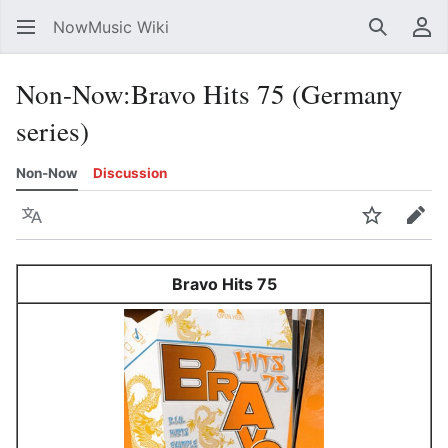
NowMusic Wiki
Search
Us
Non-Now
:
Bravo Hits 75 (Germany
series)
Non-Now
Discussion
Language
Watch
Edit
Bravo Hits 75