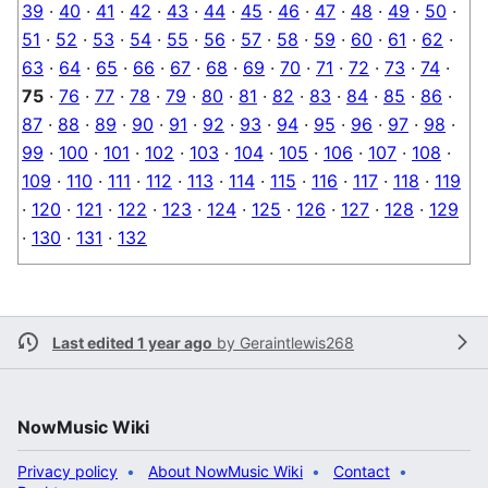
39
·
40
·
41
·
42
·
43
·
44
·
45
·
46
·
47
·
48
·
49
·
50
·
51
·
52
·
53
·
54
·
55
·
56
·
57
·
58
·
59
·
60
·
61
·
62
·
63
·
64
·
65
·
66
·
67
·
68
·
69
·
70
·
71
·
72
·
73
·
74
·
75
·
76
·
77
·
78
·
79
·
80
·
81
·
82
·
83
·
84
·
85
·
86
·
87
·
88
·
89
·
90
·
91
·
92
·
93
·
94
·
95
·
96
·
97
·
98
·
99
·
100
·
101
·
102
·
103
·
104
·
105
·
106
·
107
·
108
·
109
·
110
·
111
·
112
·
113
·
114
·
115
·
116
·
117
·
118
·
119
·
120
·
121
·
122
·
123
·
124
·
125
·
126
·
127
·
128
·
129
·
130
·
131
·
132
Last edited 1 year ago
by
Geraintlewis268
NowMusic Wiki
Privacy policy
About NowMusic Wiki
Contact