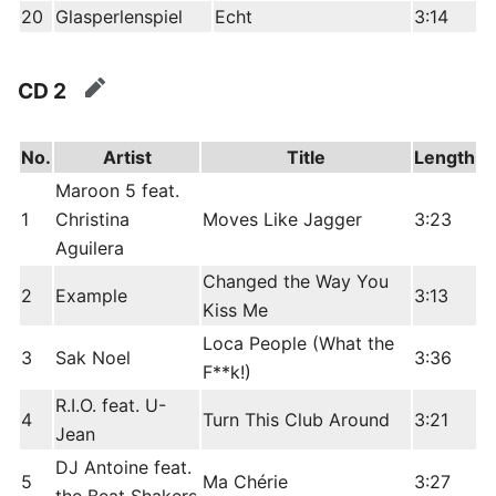
20
Glasperlenspiel
Echt
3:14
CD 2
edit
No.
Artist
Title
Length
Maroon 5 feat.
1
Christina
Moves Like Jagger
3:23
Aguilera
Changed the Way You
2
Example
3:13
Kiss Me
Loca People (What the
3
Sak Noel
3:36
F**k!)
R.I.O. feat. U-
4
Turn This Club Around
3:21
Jean
DJ Antoine feat.
5
Ma Chérie
3:27