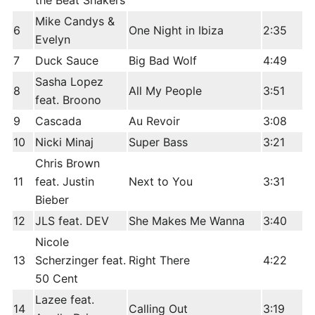
the Beat Shakers
Mike Candys &
6
One Night in Ibiza
2:35
Evelyn
7
Duck Sauce
Big Bad Wolf
4:49
Sasha Lopez
8
All My People
3:51
feat. Broono
9
Cascada
Au Revoir
3:08
10
Nicki Minaj
Super Bass
3:21
Chris Brown
11
feat. Justin
Next to You
3:31
Bieber
12
JLS feat. DEV
She Makes Me Wanna
3:40
Nicole
13
Scherzinger feat.
Right There
4:22
50 Cent
Lazee feat.
14
Calling Out
3:19