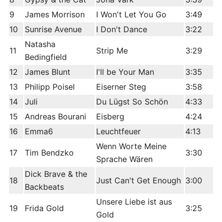
9
James Morrison
I Won't Let You Go
3:49
10
Sunrise Avenue
I Don't Dance
3:22
Natasha
11
Strip Me
3:29
Bedingfield
12
James Blunt
I'll be Your Man
3:35
13
Philipp Poisel
Eiserner Steg
3:58
14
Juli
Du Lügst So Schön
4:33
15
Andreas Bourani
Eisberg
4:24
16
Emma6
Leuchtfeuer
4:13
Wenn Worte Meine
17
Tim Bendzko
3:30
Sprache Wären
Dick Brave & the
18
Just Can't Get Enough
3:00
Backbeats
Unsere Liebe ist aus
19
Frida Gold
3:25
Gold