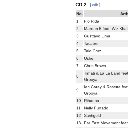
CD 2
[
edit
]
No.
Arti
1
Flo Rida
2
Maroon 5 feat. Wiz Khal
3
Gusttavo Lima
4
Tacabro
5
Taio Cruz
6
Usher
7
Chris Brown
Timati & La La Land fea
8
Grooya
Ian Carey & Rosette fea
9
Grooya
10
Rihanna
11
Nelly Furtado
12
Santigold
13
Far East Movement feat.