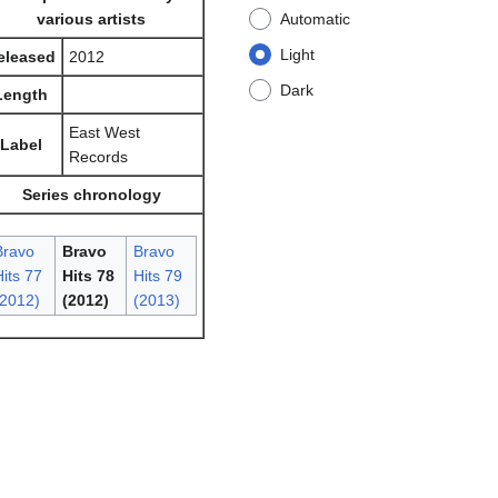
various artists
Automatic
Light
eleased
2012
Dark
Length
East West
Label
Records
Series chronology
Bravo
Bravo
Bravo
its 77
Hits 78
Hits 79
(2012)
(2012)
(2013)