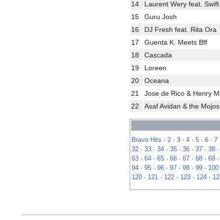
14
Laurent Wery feat. Swift
15
Guru Josh
16
DJ Fresh feat. Rita Ora
17
Guenta K. Meets Bff
18
Cascada
19
Loreen
20
Oceana
21
Jose de Rico & Henry 
22
Asaf Avidan & the Mojos
Bravo Hits
·
2
·
3
·
4
·
5
·
6
·
7
32
·
33
·
34
·
35
·
36
·
37
·
38
63
·
64
·
65
·
66
·
67
·
68
·
69
94
·
95
·
96
·
97
·
98
·
99
·
100
120
·
121
·
122
·
123
·
124
·
12