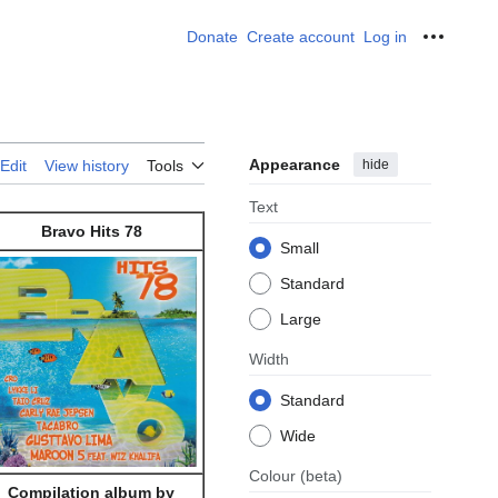
Donate
Create account
Log in
Personal
Appearance
hide
Edit
View history
Tools
Text
Bravo Hits 78
Small
Standard
Large
Width
Standard
Wide
Colour
(beta)
Compilation album by