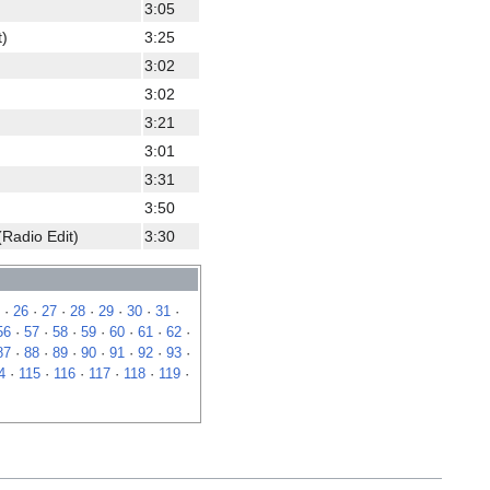
3:05
t)
3:25
3:02
3:02
3:21
3:01
3:31
3:50
Radio Edit)
3:30
·
26
·
27
·
28
·
29
·
30
·
31
·
56
·
57
·
58
·
59
·
60
·
61
·
62
·
87
·
88
·
89
·
90
·
91
·
92
·
93
·
4
·
115
·
116
·
117
·
118
·
119
·