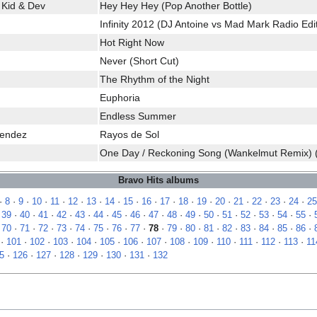
 Kid & Dev
Hey Hey Hey (Pop Another Bottle)
Infinity 2012 (DJ Antoine vs Mad Mark Radio Edi
Hot Right Now
Never (Short Cut)
The Rhythm of the Night
Euphoria
Endless Summer
Mendez
Rayos de Sol
One Day / Reckoning Song (Wankelmut Remix) (
Bravo Hits albums
·
8
·
9
·
10
·
11
·
12
·
13
·
14
·
15
·
16
·
17
·
18
·
19
·
20
·
21
·
22
·
23
·
24
·
25
·
39
·
40
·
41
·
42
·
43
·
44
·
45
·
46
·
47
·
48
·
49
·
50
·
51
·
52
·
53
·
54
·
55
·
·
70
·
71
·
72
·
73
·
74
·
75
·
76
·
77
·
78
·
79
·
80
·
81
·
82
·
83
·
84
·
85
·
86
·
·
101
·
102
·
103
·
104
·
105
·
106
·
107
·
108
·
109
·
110
·
111
·
112
·
113
·
11
5
·
126
·
127
·
128
·
129
·
130
·
131
·
132