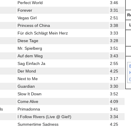
Perfect World
3:46
Forever
3:31
R
Vegas Girl
2:51
Princess of China
3:38
Für dich Schlägt Mein Herz
3:33
Diese Tage
3:28
Mr. Spielberg
3:51
Auf dem Weg
3:43
Sag Einfach Ja
2:55
Der Mond
4:25
H
Next to Me
3:17
Guardian
3:30
Slow It Down
3:52
Come Alive
4:09
ds
Primadonna
3:41
I Follow Rivers (Live @ Giel!)
3:34
Summertime Sadness
4:25