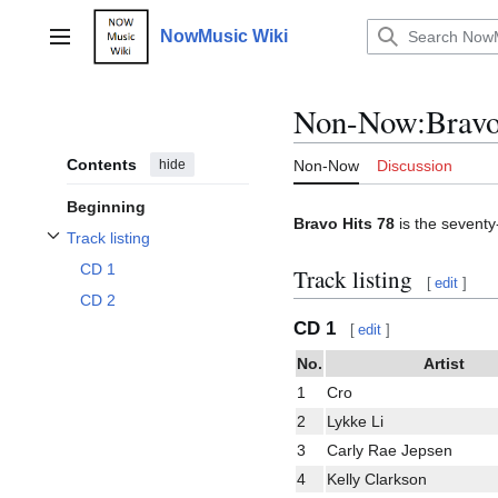
Jump
to
NowMusic Wiki
Main menu
content
Non-Now
:
Bravo
Contents
hide
Non-Now
Discussion
Beginning
Bravo Hits 78
is the seventy
Track listing
Toggle Track listing subsection
CD 1
Track listing
[
edit
]
CD 2
CD 1
[
edit
]
No.
Artist
1
Cro
2
Lykke Li
3
Carly Rae Jepsen
4
Kelly Clarkson