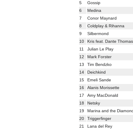
5
Gossip
6
Medina
7
Conor Maynard
8
Coldplay & Rihanna
9
Silbermond
10
Kris feat. Dante Thomas
11
Julian Le Play
12
Mark Forster
13
Tim Bendzko
14
Deichkind
15
Emeli Sande
16
Alanis Morissette
17
Amy MacDonald
18
Netsky
19
Marina and the Diamon
20
Triggerfinger
21
Lana del Rey