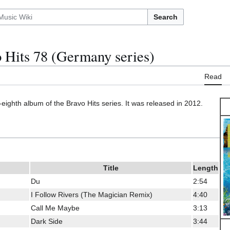
Search
 Hits 78 (Germany series)
Read
-eighth album of the Bravo Hits series. It was released in 2012.
Title
Length
Du
2:54
I Follow Rivers (The Magician Remix)
4:40
Call Me Maybe
3:13
Dark Side
3:44