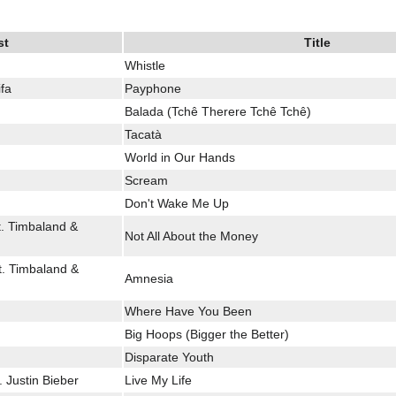
st
Title
Whistle
ifa
Payphone
Balada (Tchê Therere Tchê Tchê)
Tacatà
World in Our Hands
Scream
Don't Wake Me Up
t. Timbaland &
Not All About the Money
t. Timbaland &
Amnesia
Where Have You Been
Big Hoops (Bigger the Better)
Disparate Youth
 Justin Bieber
Live My Life